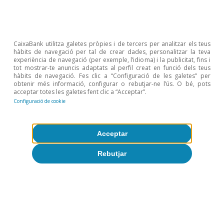
2
Vegeu Khemani, S. (2017), «Political economy of
reform», World Bank Policy Research Working Paper
8224.
CaixaBank utilitza galetes pròpies i de tercers per analitzar els teus
hàbits de navegació per tal de crear dades, personalitzar la teva
experiència de navegació (per exemple, l’idioma) i la publicitat, fins i
tot mostrar-te anuncis adaptats al perfil creat en funció dels teus
hàbits de navegació. Fes clic a “Configuració de les galetes” per
Àlex Ruiz
obtenir més informació, configurar o rebutjar-ne l’ús. O bé, pots
acceptar totes les galetes fent clic a “Acceptar”.
Configuració de cookie
Etiquetes:
Competitivitat i reformes estructurals
COVID-19
NGEU
Acceptar
Rebutjar
1
Vegeu Masuch, K., Anderton, R., Setzer, R. i Benalal, N.
(2018), «Structural policies in the euro area», ECB
Occasional Paper, (210), i Galasso, V., Dang, T., Hoj, J. i
Nicoletti, G. (2006), «The Political Economy Of