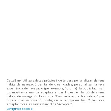
Opinió
Economia espanyola postOrmuz
Oriol Aspachs
9 jul. 2026
CaixaBank utilitza galetes pròpies i de tercers per analitzar els teus
hàbits de navegació per tal de crear dades, personalitzar la teva
experiència de navegació (per exemple, l’idioma) i la publicitat, fins i
tot mostrar-te anuncis adaptats al perfil creat en funció dels teus
hàbits de navegació. Fes clic a “Configuració de les galetes” per
obtenir més informació, configurar o rebutjar-ne l’ús. O bé, pots
acceptar totes les galetes fent clic a “Acceptar”.
Configuració de cookie