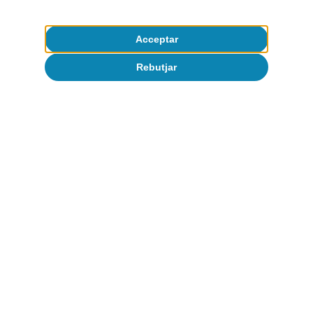
Acceptar
Opinió
Rebutjar
L’economia mundial a la recerca d’un
nou equilibri
José Ramón Díez
9 jul. 2026