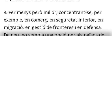
4. Fer menys però millor, concentrant-se, per
exemple, en comerç, en seguretat interior, en
migració, en gestió de fronteres i en defensa.
De nou, no sembla una opció per als països de
l’euro.
5. Fer molt més conjuntament, la qual cosa
requeriria avançar cap a una unió política. Una
opció per a la qual potser la major part dels
països encara no està llesta, però que sembla
ineludible a llarg termini per als països de
l’euro.
Com diu el Llibre Blanc, a l’hora de triar el camí,