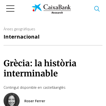
Vés
al
contingut
Àrees geogràfiques
Internacional
Grècia: la història
interminable
Contingut disponible en
castellà
anglès
Roser Ferrer