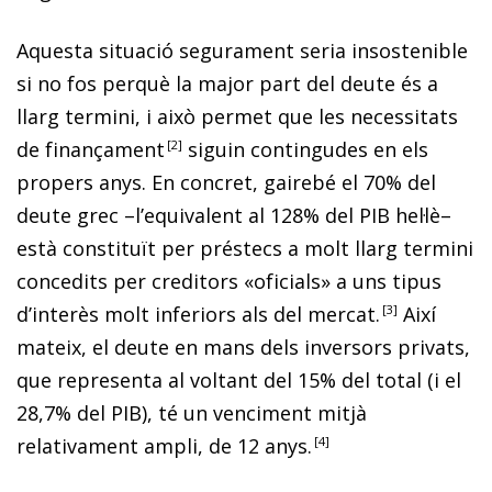
Aquesta situació segurament seria insostenible
si no fos perquè la major part del deute és a
llarg termini, i això permet que les necessitats
de finançamen
t
2
siguin contingudes en els
propers anys. En concret, gairebé el 70% del
deute grec –l’equivalent al 128% del PIB hel·lè–
està constituït per préstecs a molt llarg termini
concedits per creditors «oficials» a uns tipus
d’interès molt inferiors als del mercat
.
3
Així
mateix, el deute en mans dels inversors privats,
que representa al voltant del 15% del total (i el
28,7% del PIB), té un venciment mitjà
relativament ampli, de 12 anys
.
4