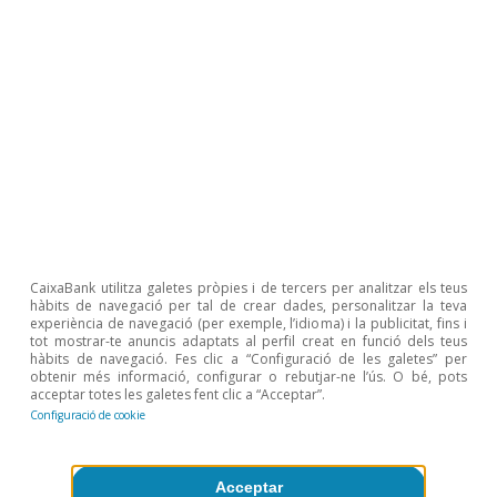
Inversió
Europa necessita redirigir el seu elevat
estalvi cap a inversions productives
Rita Sánchez Soliva
7 jul. 2026
CaixaBank utilitza galetes pròpies i de tercers per analitzar els teus
hàbits de navegació per tal de crear dades, personalitzar la teva
experiència de navegació (per exemple, l’idioma) i la publicitat, fins i
tot mostrar-te anuncis adaptats al perfil creat en funció dels teus
hàbits de navegació. Fes clic a “Configuració de les galetes” per
obtenir més informació, configurar o rebutjar-ne l’ús. O bé, pots
acceptar totes les galetes fent clic a “Acceptar”.
Configuració de cookie
Acceptar