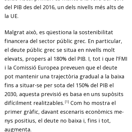
del PIB des del 2016, un dels nivells més alts de
la UE.
Malgrat això, es qüestiona la sostenibilitat
financera del sector públic grec. En particular,
el deute públic grec se situa en nivells molt
elevats, propers al 180% del PIB. I, tot i que l’FMI
i la Comissió Europea preveuen que el deute
pot mantenir una trajectòria gradual a la baixa
fins a si­­tuar-se per sota del 150% del PIB el
2030, aquesta previsió es basa en uns supòsits
difícilment realitzables
.
1
Com ho mostra el
primer gràfic, davant escenaris econòmics me­­
nys positius, el deute no baixa i, fins i tot,
augmenta.