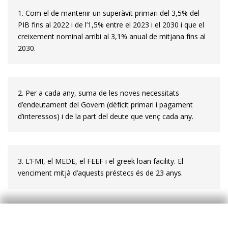
1. Com el de mantenir un superàvit primari del 3,5% del
PIB fins al 2022 i de l’1,5% entre el 2023 i el 2030 i que el
creixement nominal arribi al 3,1% anual de mitjana fins al
2030.
2. Per a cada any, suma de les noves necessitats
d’endeutament del Go­­vern (dèficit primari i pagament
d’interessos) i de la part del deute que venç cada any.
3. L’FMI, el MEDE, el FEEF i el
greek loan facility
. El
venciment mitjà d’a­­quests préstecs és de 23 anys.
4. La resta del deute està en mans del BCE (el 4,6%) o