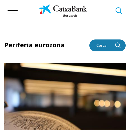
Vés
al
contingut
Periferia eurozona
Cerca