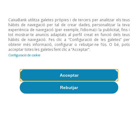
CaixaBank utilitza galetes pròpies i de tercers per analitzar els teus
hàbits de navegació per tal de crear dades, personalitzar la teva
experiència de navegació (per exemple, l’idioma) i la publicitat, fins i
tot mostrar-te anuncis adaptats al perfil creat en funció dels teus
hàbits de navegació. Fes clic a “Configuració de les galetes” per
obtenir més informació, configurar o rebutjar-ne l’ús. O bé, pots
acceptar totes les galetes fent clic a “Acceptar”.
Configuració de cookie
Acceptar
Mercat laboral i demografia
Rebutjar
Reforma laboral a Itàlia: un gran pas
endavant
10 març 2015