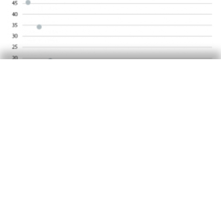
Banca
La reestructuració de la banca
perifèrica
Ariadna Vidal Martínez
12 nov. 2015