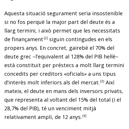
Aquesta situació segurament seria insostenible
si no fos perquè la major part del deute és a
llarg termini, i això permet que les necessitats
de finançamen
t
2
siguin contingudes en els
propers anys. En concret, gairebé el 70% del
deute grec –l’equivalent al 128% del PIB hel·lè–
està constituït per préstecs a molt llarg termini
concedits per creditors «oficials» a uns tipus
d’interès molt inferiors als del mercat
.
3
Així
mateix, el deute en mans dels inversors privats,
que representa al voltant del 15% del total (i el
28,7% del PIB), té un venciment mitjà
relativament ampli, de 12 anys
.
4