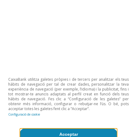
Inversió
Europa necessita redirigir el seu elevat
estalvi cap a inversions productives
Rita Sánchez Soliva
7 jul. 2026
CaixaBank utilitza galetes pròpies i de tercers per analitzar els teus
hàbits de navegació per tal de crear dades, personalitzar la teva
experiència de navegació (per exemple, l’idioma) i la publicitat, fins i
tot mostrar-te anuncis adaptats al perfil creat en funció dels teus
hàbits de navegació. Fes clic a “Configuració de les galetes” per
obtenir més informació, configurar o rebutjar-ne l’ús. O bé, pots
acceptar totes les galetes fent clic a “Acceptar”.
Configuració de cookie
Acceptar