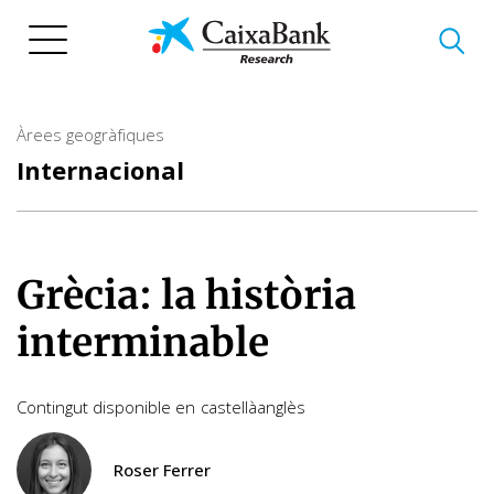
Vés
al
contingut
Àrees geogràfiques
Internacional
Grècia: la història
interminable
Contingut disponible en
castellà
anglès
Roser Ferrer