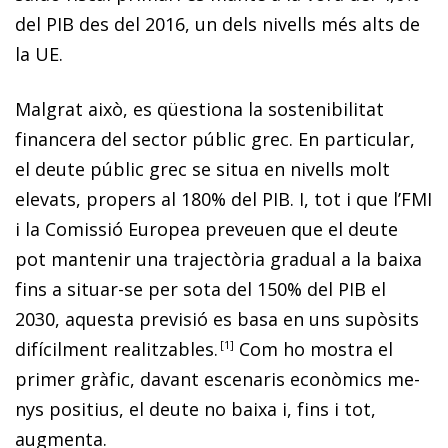
del PIB des del 2016, un dels nivells més alts de
la UE.
Malgrat això, es qüestiona la sostenibilitat
financera del sector públic grec. En particular,
el deute públic grec se situa en nivells molt
elevats, propers al 180% del PIB. I, tot i que l’FMI
i la Comissió Europea preveuen que el deute
pot mantenir una trajectòria gradual a la baixa
fins a si­­tuar-se per sota del 150% del PIB el
2030, aquesta previsió es basa en uns supòsits
difícilment realitzables
.
1
Com ho mostra el
primer gràfic, davant escenaris econòmics me­­
nys positius, el deute no baixa i, fins i tot,
augmenta.