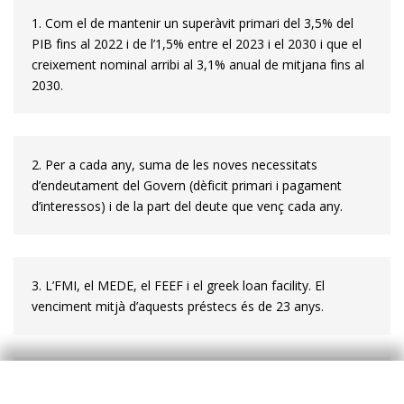
1. Com el de mantenir un superàvit primari del 3,5% del
PIB fins al 2022 i de l’1,5% entre el 2023 i el 2030 i que el
creixement nominal arribi al 3,1% anual de mitjana fins al
2030.
2. Per a cada any, suma de les noves necessitats
d’endeutament del Go­­vern (dèficit primari i pagament
d’interessos) i de la part del deute que venç cada any.
3. L’FMI, el MEDE, el FEEF i el
greek loan facility
. El
venciment mitjà d’a­­quests préstecs és de 23 anys.
4. La resta del deute està en mans del BCE (el 4,6%) o