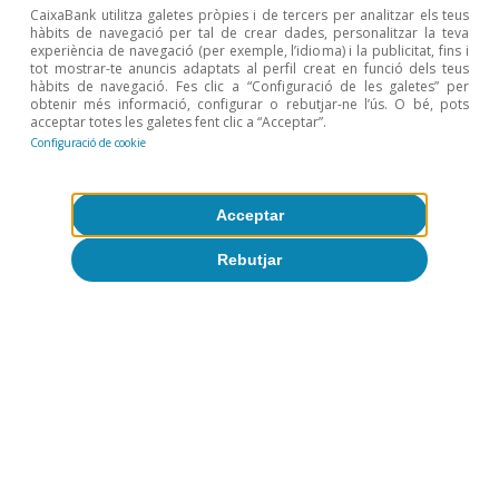
CaixaBank utilitza galetes pròpies i de tercers per analitzar els teus
hàbits de navegació per tal de crear dades, personalitzar la teva
experiència de navegació (per exemple, l’idioma) i la publicitat, fins i
tot mostrar-te anuncis adaptats al perfil creat en funció dels teus
hàbits de navegació. Fes clic a “Configuració de les galetes” per
Hi ha llum al final del túnel?
obtenir més informació, configurar o rebutjar-ne l’ús. O bé, pots
Perspectives per a la política
acceptar totes les galetes fent clic a “Acceptar”.
Configuració de cookie
monetària el 2023
Acceptar
Rebutjar
Antonio Montilla
Ricard Murillo Gili
La política econòmica davant
el desafiament energètic: fer