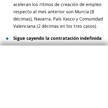
aceleran los ritmos de creación de empleo
respecto al mes anterior son Murcia (8
décimas), Navarra, País Vasco y Comunidad
Valenciana (2 décimas en los tres casos).
Sigue cayendo la contratación indefinida
:
La contratación retrocede un 16,2%
respecto a septiembre de 2022,
arrastrada, tanto por los temporales
(–13,1%) como, sobre todo, los
indefinidos (–19,6%). Dentro de estos
últimos, destaca la caída de los fijos
discontinuos (–23,8%), muy superior a
la de los contratos a tiempo completo