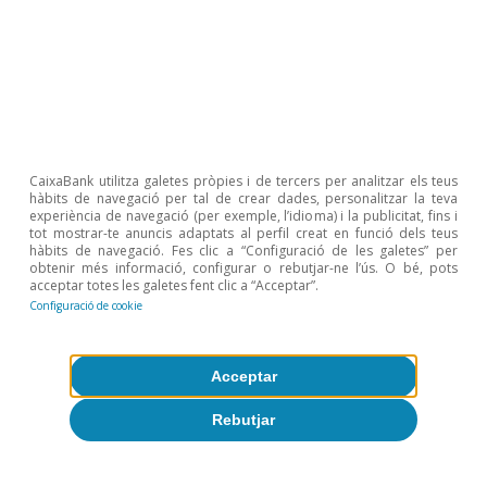
Etiquetas:
España
Mercado de trabajo
Articles relacionats
CaixaBank utilitza galetes pròpies i de tercers per analitzar els teus
hàbits de navegació per tal de crear dades, personalitzar la teva
experiència de navegació (per exemple, l’idioma) i la publicitat, fins i
tot mostrar-te anuncis adaptats al perfil creat en funció dels teus
hàbits de navegació. Fes clic a “Configuració de les galetes” per
obtenir més informació, configurar o rebutjar-ne l’ús. O bé, pots
acceptar totes les galetes fent clic a “Acceptar”.
Configuració de cookie
Acceptar
Rebutjar