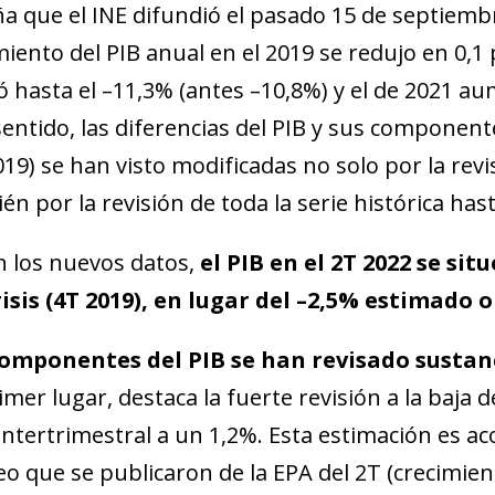
a que el INE difundió el pasado 15 de septiembr
miento del PIB anual en el 2019 se redujo en 0,1 p
ó hasta el –11,3% (antes –10,8%) y el de 2021 au
sentido, las diferencias del PIB y sus componen
019) se han visto modificadas no solo por la revi
én por la revisión de toda la serie histórica hast
 los nuevos datos,
el PIB en el 2T 2022 se sit
isis (4T 2019), en lugar del –2,5% estimado
componentes del PIB se han revisado sustan
imer lugar, destaca la fuerte revisión a la baja
intertrimestral a un 1,2%. Esta estimación es aco
dow)
 window)
o que se publicaron de la EPA del 2T (crecimient