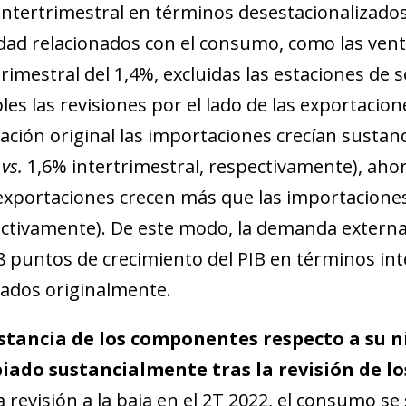
w window)
intertrimestral en términos desestacionalizados
idad relacionados con el consumo, como las vent
trimestral del 1,4%, excluidas las estaciones de 
les las revisiones por el lado de las exportacione
ación original las importaciones crecían susta
%
vs.
1,6% intertrimestral, respectivamente), ahor
 exportaciones crecen más que las importacione
ctivamente). De este modo, la demanda externa h
,8 puntos de crecimiento del PIB en términos inte
ados originalmente.
stancia de los componentes respecto a su n
ado sustancialmente tras la revisión de lo
la revisión a la baja en el 2T 2022, el consumo se