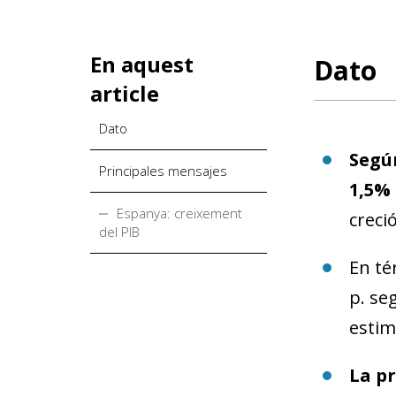
En aquest
Dato
article
Dato
Según
Principales mensajes
1,5% 
Espanya: creixement
creci
del PIB
En té
p. se
estim
La p