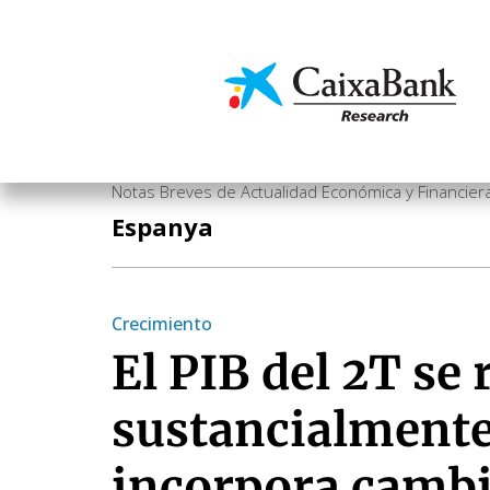
Vés
al
contingut
Economia i mercats
Notas Breves de Actualidad Económica y Financier
Espanya
Crecimiento
El PIB del 2T se 
sustancialmente 
incorpora cambi