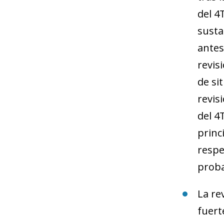
del 4
susta
antes
revis
de si
revis
del 4
princ
respe
proba
La re
fuert