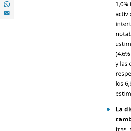
Compartir a with Whatsapp (opens in a ne
1,0% 
Compartir a Email (opens in a new window)
activ
inter
notab
estim
(4,6
y las
respe
los 6
estim
La di
cambi
tras 