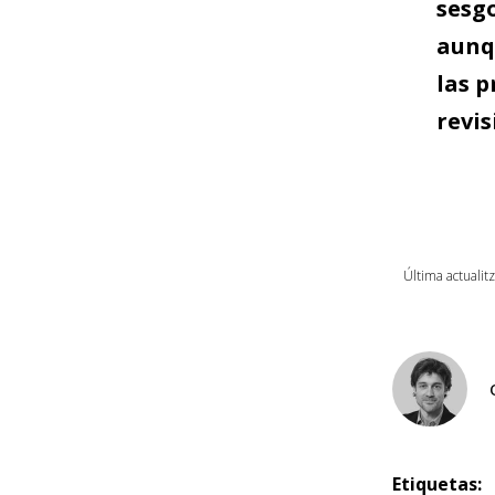
sesgo
aunq
las p
revis
Última actualit
Etiquetas: