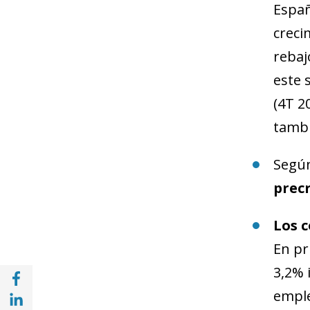
Españ
creci
rebaj
este 
(4T 2
tambi
Según
precr
Los 
En pr
3,2% 
Compartir a Facebook (opens in a new win
Compartir a with Linkedin (opens in a new
emple