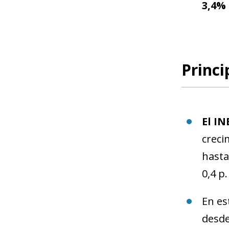
3,4%
Princi
El IN
creci
hasta
0,4 p.
En es
desde