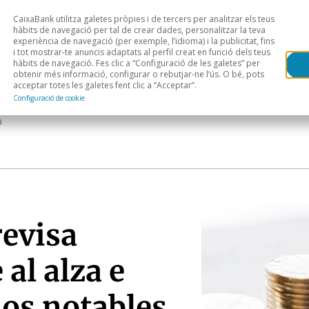
CaixaBank utilitza galetes pròpies i de tercers per analitzar els teus
Head
H
hàbits de navegació per tal de crear dades, personalitzar la teva
experiència de navegació (per exemple, l’idioma) i la publicitat, fins
i tot mostrar-te anuncis adaptats al perfil creat en funció dels teus
Anàlisi sectorial
Àrees geogràfiques
Public
hàbits de navegació. Fes clic a “Configuració de les galetes” per
obtenir més informació, configurar o rebutjar-ne l’ús. O bé, pots
acceptar totes les galetes fent clic a “Acceptar”.
Configuració de cookie
a
revisa
al alza e
os notables