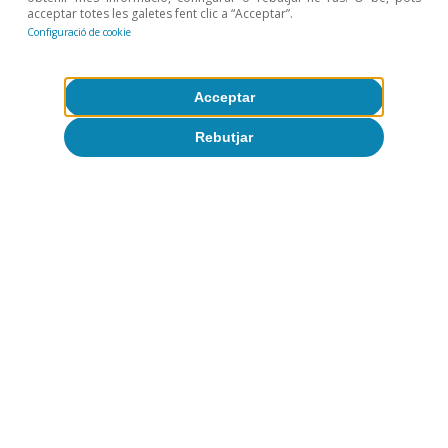
acceptar totes les galetes fent clic a “Acceptar”.
Configuració de cookie
Acceptar
Rebutjar
Immobiliari
Què ens diuen les dades d’alta
freqüència sobre els lloguers a
Espanya?
David Cesar Heymann
Eduard Alcobé Garcia
8 abr. 2026