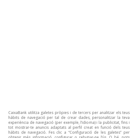
Pedro Álvarez Ondina
Etiquetas:
España
Inmobiliario
Articles relacionats
CaixaBank utilitza galetes pròpies i de tercers per analitzar els teus
hàbits de navegació per tal de crear dades, personalitzar la teva
experiència de navegació (per exemple, l’idioma) i la publicitat, fins i
tot mostrar-te anuncis adaptats al perfil creat en funció dels teus
hàbits de navegació. Fes clic a “Configuració de les galetes” per
obtenir més informació, configurar o rebutjar-ne l’ús. O bé, pots