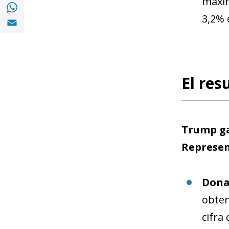
máxim
Compartir a with Whatsapp (opens in a ne
3,2% 
Compartir a Email (opens in a new window)
El res
Trump ga
Represe
Donal
obten
cifra