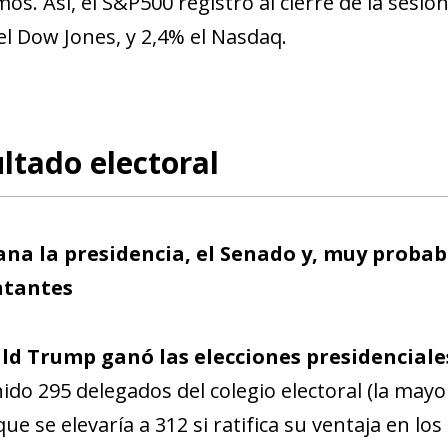
os. Así, el S&P500 registró al cierre de la sesió
w window)
el Dow Jones, y 2,4% el Nasdaq.
ultado electoral
na la presidencia, el Senado y, muy proba
ntantes
d Trump ganó las elecciones presidenciale
ido 295 delegados del colegio electoral (la mayo
 que se elevaría a 312 si ratifica su ventaja en l