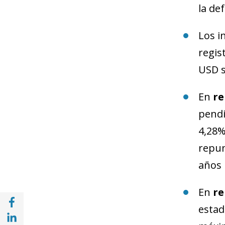
la de
Los i
regis
USD s
En
re
pendi
4,28%
repun
años 
En
re
Compartir a Facebook (opens in a new win
estad
Compartir a with Linkedin (opens in a new