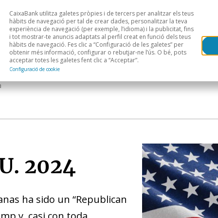
CaixaBank utilitza galetes pròpies i de tercers per analitzar els teus
Head
H
hàbits de navegació per tal de crear dades, personalitzar la teva
experiència de navegació (per exemple, l’idioma) i la publicitat, fins
i tot mostrar-te anuncis adaptats al perfil creat en funció dels teus
Anàlisi sectorial
Àrees geogràfiques
Public
hàbits de navegació. Fes clic a “Configuració de les galetes” per
obtenir més informació, configurar o rebutjar-ne l’ús. O bé, pots
acceptar totes les galetes fent clic a “Acceptar”.
Configuració de cookie
a
UU. 2024
canas ha sido un “Republican
ump y, casi con toda