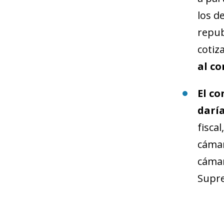
los d
repub
cotiz
al co
El c
darí
fisca
cámar
cámar
Supre