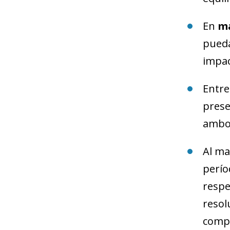
En
ma
pueda
impac
Entre
prese
ambos
Al ma
perío
respe
resol
compr