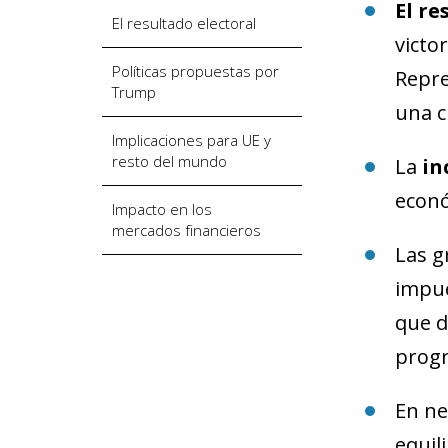
El re
El resultado electoral
victo
Políticas propuestas por
Repre
Trump
una c
Implicaciones para UE y
resto del mundo
La
in
econó
Impacto en los
mercados financieros
Las g
impue
que d
progr
En ne
equil