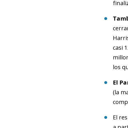
final
Tamb
cerra
Harri
casi 
millo
los q
El Pa
(la m
compo
El re
a par