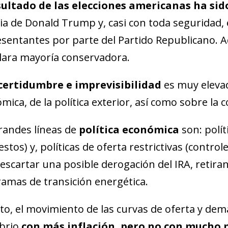
sultado de las elecciones americanas ha si
ria de Donald Trump y, casi con toda seguridad, 
sentantes por parte del Partido Republicano. 
lara mayoría conservadora.
certidumbre e imprevisibilidad
es muy elevada
mica, de la política exterior, así como sobre la 
randes líneas de
política económica
son: polít
stos) y, políticas de oferta restrictivas (control
escartar una posible derogación del IRA, retirand
amas de transición energética.
to, el movimiento de las curvas de oferta y dem
ibrio
con más inflación, pero no con mucho 