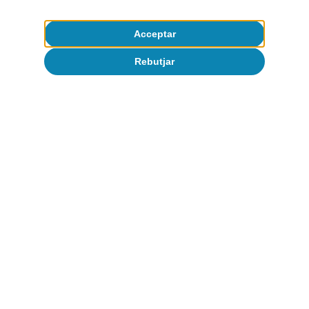
Acceptar
Rebutjar
Sobre CaixaBank Research
Treballa amb nosaltres
Equip
Contacte
(opens in a new window)
CaixaBank