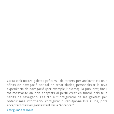
Petroli
El mercat del petroli, en el món del
CaixaBank utilitza galetes pròpies i de tercers per analitzar els teus
desconegut
hàbits de navegació per tal de crear dades, personalitzar la teva
experiència de navegació (per exemple, l’idioma) i la publicitat, fins i
tot mostrar-te anuncis adaptats al perfil creat en funció dels teus
Luís Pinheiro de Matos
hàbits de navegació. Fes clic a “Configuració de les galetes” per
14 abr. 2026
obtenir més informació, configurar o rebutjar-ne l’ús. O bé, pots
acceptar totes les galetes fent clic a “Acceptar”.
Configuració de cookie