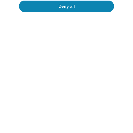
Eurozona
Deny all
To read below