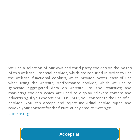
de tipos, ha sido recibida con calma por los
mercados. Sin grandes estridencias, los tipos
soberanos del núcleo de la eurozona
flexionaron a la baja, así como las acciones de
las empresas del sector financiero, que
deshacían las ganancias acumuladas desde el
inicio de la sesión. Los índices bursátiles en su
We use a selection of our own and third-party cookies on the pages
conjunto se han contagiado de este
of this website: Essential cookies, which are required in order to use
the website; functional cookies, which provide better easy of use
movimiento, aunque en el conjunto del día se
when using the website; performance cookies, which we use to
generate aggregated data on website use and statistics; and
mantienen en el verde.
marketing cookies, which are used to display relevant content and
advertising. If you choose "ACCEPT ALL", you consent to the use of all
cookies. You can accept and reject individual cookie types and
revoke your consent for the future at any time at "Settings".
Cookie settings
Ricard Murillo Gili
Etiquetas:
Banco Central Europeo (BCE)
Accept all