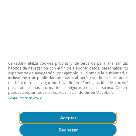
mercados. Sin grandes estridencias, los tipos
soberanos del núcleo de la eurozona
flexionaron a la baja, así como las acciones de
las empresas del sector financiero, que
deshacían las ganancias acumuladas desde el
inicio de la sesión. Los índices bursátiles en su
conjunto se han contagiado de este
CaixaBank utiliza cookies propias y de terceros para analizar tus
movimiento, aunque en el conjunto del día se
hábitos de navegación con el fin de elaborar datos, personalizar tu
experiencia de navegación (por ejemplo, el idioma) y la publicidad, e
mantienen en el verde.
incluso mostrar publicidad adaptada al perfil creado en función de
tus hábitos de navegación. Haz clic en "Configuración de cookie"
para obtener más información, configurar o rechazar su uso. O bien,
puedes aceptar todas las cookies haciendo clic en “Aceptar”.
Configuración de cookie
Ricard Murillo Gili
Aceptar
Etiquetas:
Banco Central Europeo (BCE)
Eurozona
Rechazar