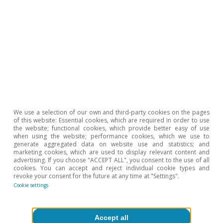
marzo y que el tipo oficial llegue al 0% a
finales del primer semestre de 2025. Los
riesgos de la inflación están sesgados a la
baja y las perspectivas para el crecimiento
están rodeadas de mucha incertidumbre.
We use a selection of our own and third-party cookies on the pages
Banco de Dinamarca
of this website: Essential cookies, which are required in order to use
the website; functional cookies, which provide better easy of use
when using the website; performance cookies, which we use to
generate aggregated data on website use and statistics; and
marketing cookies, which are used to display relevant content and
advertising. If you choose "ACCEPT ALL", you consent to the use of all
El Banco Central de Dinamarca, el pasado
cookies. You can accept and reject individual cookie types and
revoke your consent for the future at any time at "Settings".
12 de diciembre y siguiendo al Banco
Cookie settings
Central Europeo (véase la
Nota Breve
), bajó
sus tipos de interés oficiales en 25 p. b.,
Accept all