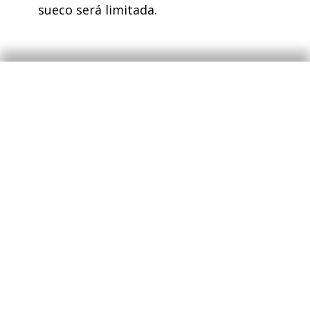
sueco será limitada.
Norges Bank
El Banco Central de Noruega mantuvo, por
unanimidad, el tipo de interés de
referencia en el 4,5%, tal y como esperaba
el mercado. Consideran que todavía tienen
que mantener una política monetaria
restrictiva para estabilizar la inflación en
torno al objetivo, pero que el inicio de los
recortes está muy cerca y apuntan a marzo