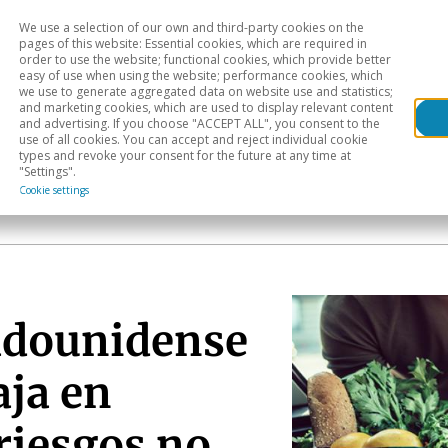
We use a selection of our own and third-party cookies on the
Head
H
pages of this website: Essential cookies, which are required in
order to use the website; functional cookies, which provide better
easy of use when using the website; performance cookies, which
Sectoral analysis
Geographical areas
Pub
we use to generate aggregated data on website use and statistics;
and marketing cookies, which are used to display relevant content
and advertising. If you choose "ACCEPT ALL", you consent to the
use of all cookies. You can accept and reject individual cookie
types and revoke your consent for the future at any time at
"Settings".
a
Cookie settings
tadounidense
aja en
riesgos no