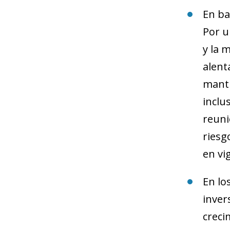
En ba
Por u
y la 
alent
mantu
inclu
reuni
riesg
en vi
En lo
inver
creci