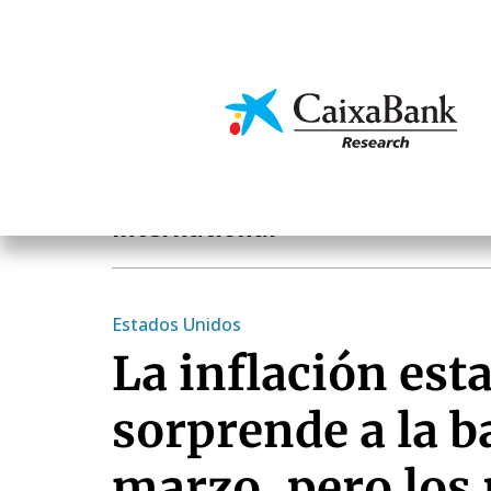
Skip
to
main
Economics & Markets
content
Notas Breves de Actualidad Económica y Financier
International
Estados Unidos
La inflación es
sorprende a la b
marzo, pero los 