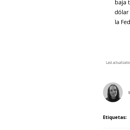
baja t
dólar
la Fe
Last actualizati
Etiquetas: