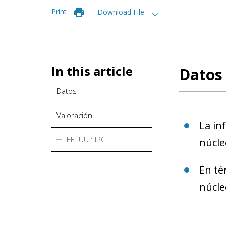
Print
Download File
In this article
Datos
Datos
Valoración
La in
EE. UU.: IPC
núcle
En té
núcle