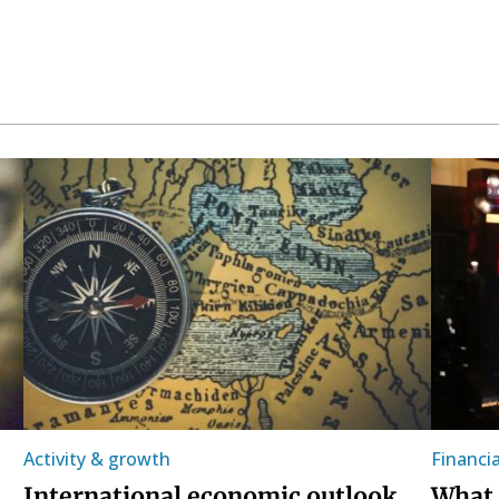
Activity & growth
Financi
International economic outlook
What 