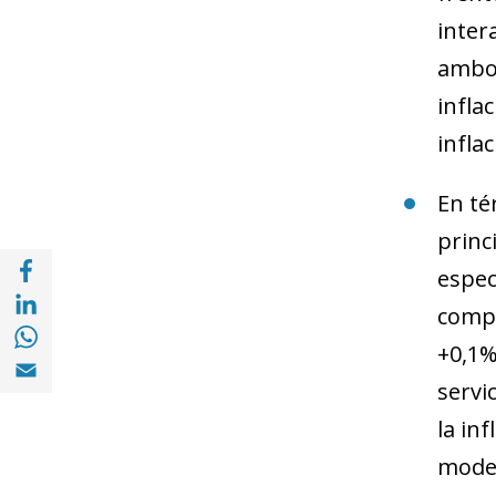
inter
ambos
infla
infla
En té
princ
Share with Facebook (opens in a new wind
espec
Share with with Linkedin (opens in a new 
compen
Share with with Whatsapp (opens in a new
+0,1%
Share with Email (opens in a new window)
servi
la inf
moder