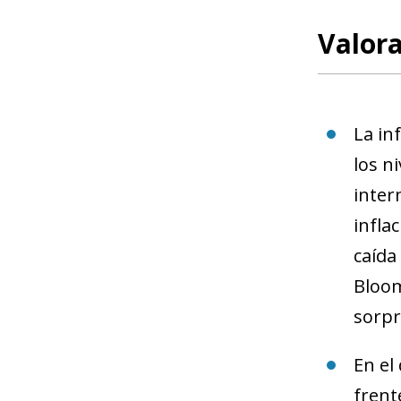
Valor
La in
los n
inter
infla
caída
Bloom
sorpr
En el
frent