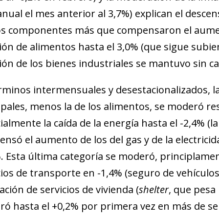
anual el mes anterior al 3,7%) explican el descen
 componentes más que compensaron el aument
ción de alimentos hasta el 3,0% (que sigue subi
ción de los bienes industriales se mantuvo sin c
rminos intermensuales y desestacionalizados, l
ipales, menos la de los alimentos, se moderó re
ow)
ialmente la caída de la energía hasta el -2,4% (la
window)
só el aumento de los del gas y de la electricidad 
 window)
. Esta última categoría se moderó, principlament
cios de transporte en -1,4% (seguro de vehículos,
lación de servicios de vivienda (
shelter
, que pesa 
ó hasta el +0,2% por primera vez en más de se