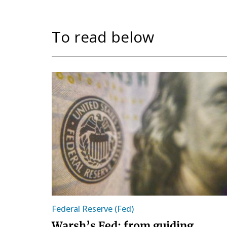
To read below
Federal Reserve (Fed)
Warsh’s Fed: from guiding