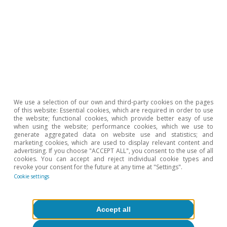
Artificial intelligence (AI)
Productivity and employment in the
face of generative AI: what do we
We use a selection of our own and third-party cookies on the pages
know?
of this website: Essential cookies, which are required in order to use
the website; functional cookies, which provide better easy of use
when using the website; performance cookies, which we use to
Oriol Carreras Baquer
generate aggregated data on website use and statistics; and
14 May 2026
marketing cookies, which are used to display relevant content and
advertising. If you choose "ACCEPT ALL", you consent to the use of all
cookies. You can accept and reject individual cookie types and
revoke your consent for the future at any time at "Settings".
Cookie settings
Accept all