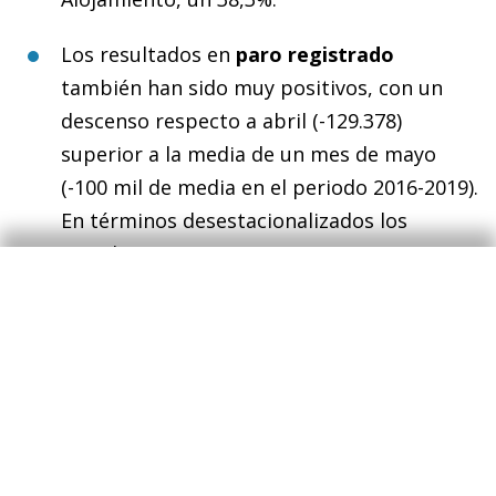
Los resultados en
paro registrado
también han sido muy positivos, con un
descenso respecto a abril (-129.378)
superior a la media de un mes de mayo
(-100 mil de media en el periodo 2016-2019).
En términos desestacionalizados los
parados caen en 29.428 personas.
Otro dato muy positivo es la mejora del
tejido empresarial, clave para una rápida y
completa recuperación de la actividad y el
empleo. Así, el
número de empresas
con
código de cuenta en la S.S aumentó en
mayo en 14.600, y en 58.769 respecto al