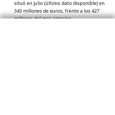
situó en julio (último dato disponible) en
343 millones de euros, frente a los 427
millones del mes anterior.
El
paro registrado
también anota un
resultado muy positivo, con un descenso
histórico en un mes de agosto de 82.583
personas, encadenando seis meses de
caídas consecutivas. La cifra total de
parados se sitúa así en 3.333.915, cifra
468.899 mil por debajo de hace un año, si
bien 268.000 por encima de agosto de 2019.
En términos desestacionalizados, el paro
cae en el mes en 149.203.