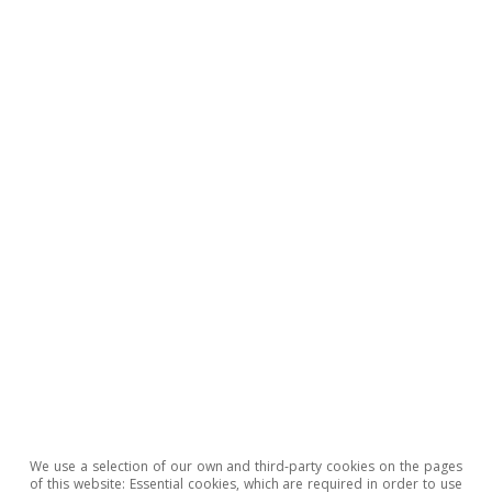
Artificial intelligence (AI)
Productivity and employment in the
face of generative AI: what do we
know?
Oriol Carreras Baquer
We use a selection of our own and third-party cookies on the pages
14 May 2026
of this website: Essential cookies, which are required in order to use