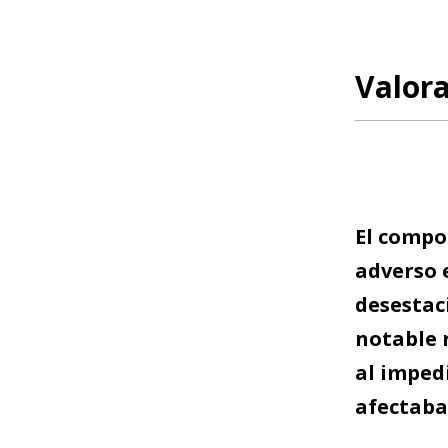
Valor
El compo
adverso 
desestaci
notable 
al impedi
afectaba