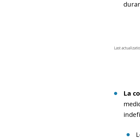
duran
Last actualizati
La c
medid
indef
L