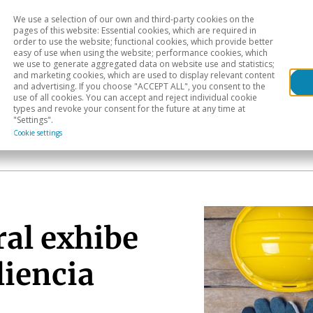
We use a selection of our own and third-party cookies on the
Head
H
pages of this website: Essential cookies, which are required in
order to use the website; functional cookies, which provide better
easy of use when using the website; performance cookies, which
Sectoral analysis
Geographical areas
Pub
we use to generate aggregated data on website use and statistics;
and marketing cookies, which are used to display relevant content
and advertising. If you choose "ACCEPT ALL", you consent to the
use of all cookies. You can accept and reject individual cookie
types and revoke your consent for the future at any time at
"Settings".
a
Cookie settings
ral exhibe
liencia