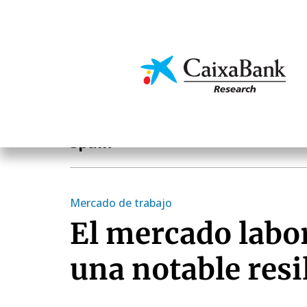
Skip
to
main
Economics & Markets
content
Notas Breves de Actualidad Económica y Financier
Spain
Mercado de trabajo
El mercado labo
una notable resi