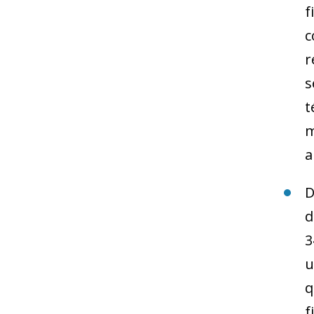
f
c
r
s
t
m
a
D
d
3
u
q
f