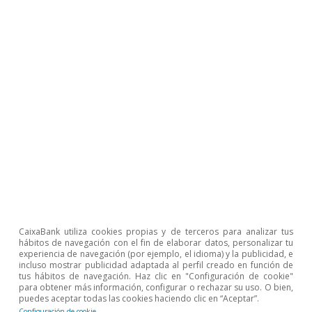
Por el lado de la oferta, el escenario asume una
absorción gradual de los cuellos de botella
CaixaBank utiliza cookies propias y de terceros para analizar tus
actuales y un aumento moderado de la
hábitos de navegación con el fin de elaborar datos, personalizar tu
experiencia de navegación (por ejemplo, el idioma) y la publicidad, e
promoción de vivienda nueva. Sin embargo,
incluso mostrar publicidad adaptada al perfil creado en función de
probablemente este seguirá siendo insuficiente
tus hábitos de navegación. Haz clic en "Configuración de cookie"
para obtener más información, configurar o rechazar su uso. O bien,
para cubrir la formación de nuevos hogares.
puedes aceptar todas las cookies haciendo clic en “Aceptar”.
Configuración de cookie