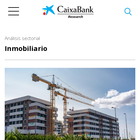
Pasar
al
contenido
principal
Análisis sectorial
Inmobiliario