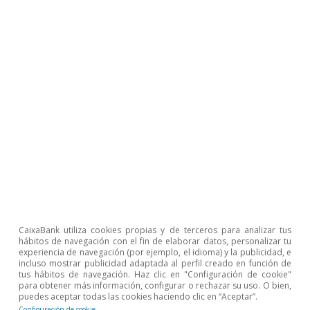
más dominado por
las micropymes
El sector de la restauración europeo:
empresas más grandes y en manos de
sociedades
Última actualización: 20 enero 2026 - 11:11
Última actualización: 20 enero 2026 - 11:11
Última actualización: 20 enero 2026 - 11:12
CaixaBank utiliza cookies propias y de terceros para analizar tus
hábitos de navegación con el fin de elaborar datos, personalizar tu
Última actualización: 20 enero 2026 - 11:12
experiencia de navegación (por ejemplo, el idioma) y la publicidad, e
incluso mostrar publicidad adaptada al perfil creado en función de
tus hábitos de navegación. Haz clic en "Configuración de cookie"
para obtener más información, configurar o rechazar su uso. O bien,
puedes aceptar todas las cookies haciendo clic en “Aceptar”.
Por lo que respecta a la rotación de las
Configuración de cookie