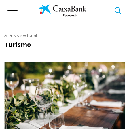
Pasar
al
contenido
principal
Análisis sectorial
Turismo