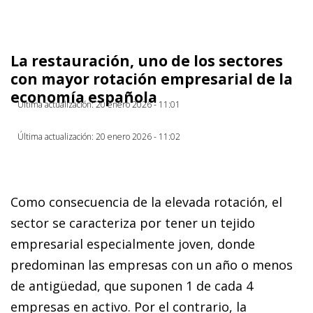
La restauración, uno de los sectores
con mayor rotación empresarial de la
economía española
Última actualización: 20 enero 2026 - 11:01
Última actualización: 20 enero 2026 - 11:02
Como consecuencia de la elevada rotación, el
sector se caracteriza por tener un tejido
empresarial especialmente joven, donde
predominan las empresas con un año o menos
de antigüedad, que suponen 1 de cada 4
empresas en activo. Por el contrario, la