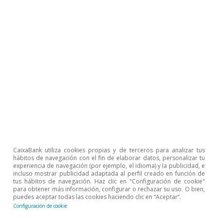
CaixaBank utiliza cookies propias y de terceros para analizar tus
hábitos de navegación con el fin de elaborar datos, personalizar tu
experiencia de navegación (por ejemplo, el idioma) y la publicidad, e
Inmobiliario
incluso mostrar publicidad adaptada al perfil creado en función de
tus hábitos de navegación. Haz clic en "Configuración de cookie"
Infografía. Previsiones de CaixaBank
para obtener más información, configurar o rechazar su uso. O bien,
Research para el sector inmobiliario
puedes aceptar todas las cookies haciendo clic en “Aceptar”.
Configuración de cookie
español