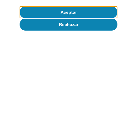
Judit Montoriol Garriga
Aceptar
11 jul 2022
Rechazar
Monitor de consumo