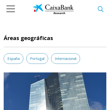
Pasar
al
contenido
principal
Áreas geográficas
España
Portugal
Internacional