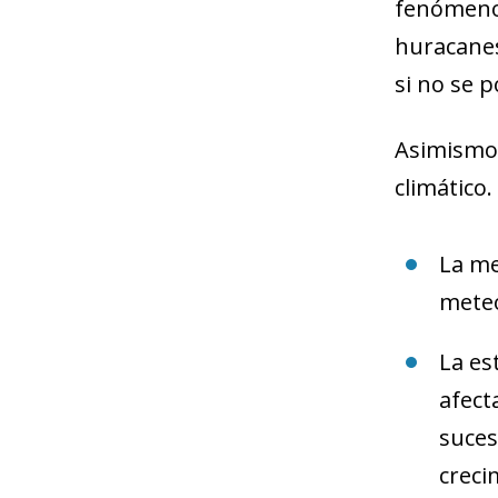
fenómenos
huracanes
si no se 
Asimismo,
climático.
La me
meteo
La es
afect
suces
creci