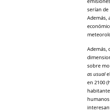
emisiones
serían de
Además, a
económico
meteoroló
Además, q
dimension
sobre mor
as usual
e
en 2100 (
habitante
humanos a
interesan