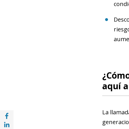
condi
Desco
riesg
aumen
¿Cómo
aquí a
La llamad
Compartir en Facebook (opens in a new wi
generacion
Compartir en with Linkedin (opens in a ne