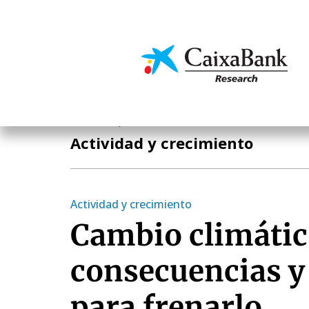
Pasar
al
contenido
Economía y mercado
principal
Economía y mercados
Actividad y crecimiento
Actividad y crecimiento
Cambio climátic
consecuencias y 
para frenarlo