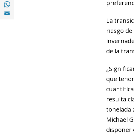
Compartir en with Whatsapp (opens in a 
preferenc
Compartir en Email (opens in a new windo
La transi
riesgo de
invernade
de la tra
¿Signific
que tendr
cuantifica
resulta c
tonelada 
Michael G
disponer 