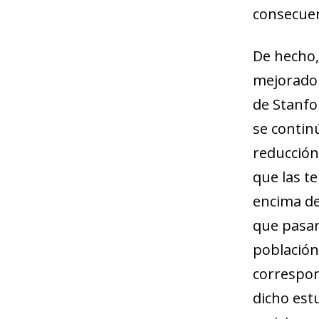
consecuen
De hecho,
mejorado 
de Stanfo
se continú
reducción 
que las t
encima de
que pasar
población 
correspond
dicho estu