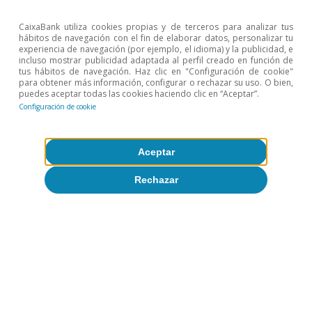
Coyuntura de Portugal
CaixaBank utiliza cookies propias y de terceros para analizar tus
hábitos de navegación con el fin de elaborar datos, personalizar tu
Portugal: se recuperan los niveles de
experiencia de navegación (por ejemplo, el idioma) y la publicidad, e
incluso mostrar publicidad adaptada al perfil creado en función de
confianza y el empleo se mantiene
tus hábitos de navegación. Haz clic en "Configuración de cookie"
para obtener más información, configurar o rechazar su uso. O bien,
robusto
puedes aceptar todas las cookies haciendo clic en “Aceptar”.
Configuración de cookie
CaixaBank Research
8 jul 2026
Aceptar
Rechazar