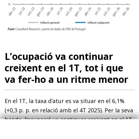
L’ocupació va continuar
creixent en el 1T, tot i que
va fer-ho a un ritme menor
En el 1T, la taxa d’atur es va situar en el 6,1%
(+0,3 p. p. en relació amb el 4T 2025). Per la seva
banda, l’ocupació va continuar creixent en el 1T
(el 2,3% interanual), un senyal positiu, tot i que
mostra una desacceleració en relació amb el