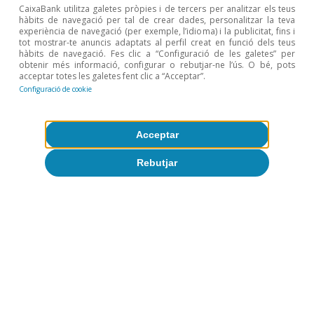
CaixaBank utilitza galetes pròpies i de tercers per analitzar els teus
hàbits de navegació per tal de crear dades, personalitzar la teva
Conjuntura de Portugal
experiència de navegació (per exemple, l’idioma) i la publicitat, fins i
tot mostrar-te anuncis adaptats al perfil creat en funció dels teus
Portugal: es recuperen els nivells de
hàbits de navegació. Fes clic a “Configuració de les galetes” per
obtenir més informació, configurar o rebutjar-ne l’ús. O bé, pots
confiança i l’ocupació es manté robusta
acceptar totes les galetes fent clic a “Acceptar”.
Configuració de cookie
CaixaBank Research
9 jul. 2026
Acceptar
Rebutjar