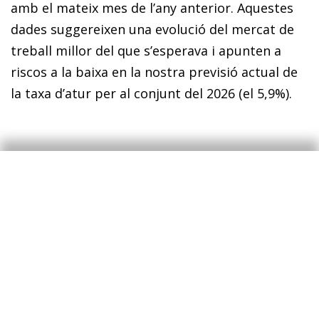
amb el mateix mes de l’any anterior. Aquestes
dades suggereixen una evolució del mercat de
treball millor del que s’esperava i apunten a
riscos a la baixa en la nostra previsió actual de
la taxa d’atur per al conjunt del 2026 (el 5,9%).
L’índex de preus de
l’habitatge va augmentar el
17,8% inter­anual en el 1T
Aquesta xifra representa una lleugera
desacceleració en relació amb el 4T 2025 (el