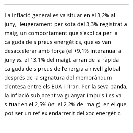
La inflació general es va situar en el 3,2% al
juny, lleugerament per sota del 3,3% registrat al
maig, un comportament que s’explica per la
caiguda dels preus energètics, que es van
desaccelerar amb força (el +9,1% inter­anual al
juny
vs.
el 13,1% del maig), arran de la ràpida
caiguda dels preus de l’energia a nivell global
després de la signatura del memoràndum
d’entesa entre els EUA i l’Iran. Per la seva banda,
la inflació subjacent va guanyar impuls i es va
situar en el 2,5% (
vs.
el 2,2% del maig), en el que
pot ser un reflex endarrerit del xoc energètic.