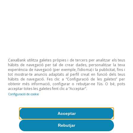
Conjuntura de Portugal
La inversió i el consum privat
continuen donant suport a l’activitat
CaixaBank utilitza galetes pròpies i de tercers per analitzar els teus
hàbits de navegació per tal de crear dades, personalitzar la teva
portuguesa
experiència de navegació (per exemple, l’idioma) i la publicitat, fins i
tot mostrar-te anuncis adaptats al perfil creat en funció dels teus
hàbits de navegació. Fes clic a “Configuració de les galetes” per
CaixaBank Research
obtenir més informació, configurar o rebutjar-ne l’ús. O bé, pots
9 jun. 2026
acceptar totes les galetes fent clic a “Acceptar”.
Configuració de cookie
Acceptar
Rebutjar