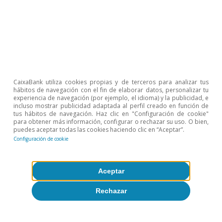
CaixaBank utiliza cookies propias y de terceros para analizar tus
hábitos de navegación con el fin de elaborar datos, personalizar tu
experiencia de navegación (por ejemplo, el idioma) y la publicidad, e
incluso mostrar publicidad adaptada al perfil creado en función de
Coyuntura de Portugal
tus hábitos de navegación. Haz clic en "Configuración de cookie"
para obtener más información, configurar o rechazar su uso. O bien,
Portugal: se recuperan los niveles de
puedes aceptar todas las cookies haciendo clic en “Aceptar”.
confianza y el empleo se mantiene
Configuración de cookie
robusto
Aceptar
CaixaBank Research
8 jul 2026
Rechazar