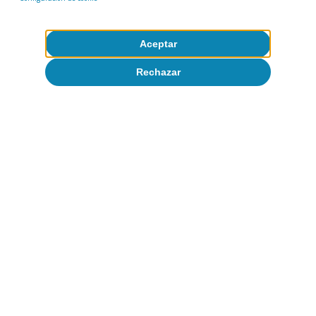
India
Inflación
México
Polonia
Rusia
Turquía
Aceptar
Rechazar