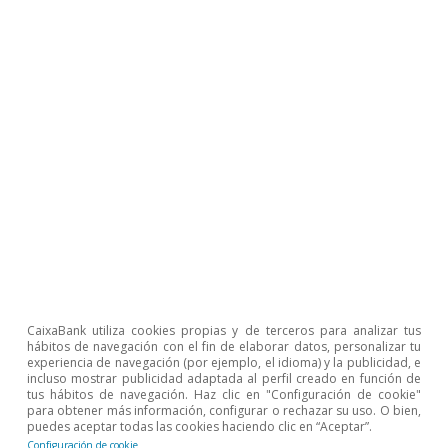
esto es inevitable, pero por el bien de to­­dos
confiemos en que se siga actuando con
celeridad y, por parte de los grandes bancos
centrales, con ambición y coordinación.
Beatriz Villafranca Serrano
Àlex Ruiz
Etiquetas:
Balanza de pagos
Banco Central Europeo (BCE)
CaixaBank utiliza cookies propias y de terceros para analizar tus
hábitos de navegación con el fin de elaborar datos, personalizar tu
Brasil
Ciclo económico
experiencia de navegación (por ejemplo, el idioma) y la publicidad, e
incluso mostrar publicidad adaptada al perfil creado en función de
COVID-19
Deuda privada
tus hábitos de navegación. Haz clic en "Configuración de cookie"
para obtener más información, configurar o rechazar su uso. O bien,
Deuda pública
Emergentes
puedes aceptar todas las cookies haciendo clic en “Aceptar”.
Configuración de cookie