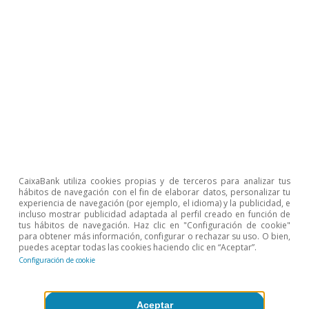
Rusia y Ucrania o una mayor claridad en la
política comercial de EE. UU., podrían suscitar la
relajación de la presión compradora de oro por
parte de los inversores.
Beatriz Villafranca Serrano
CaixaBank utiliza cookies propias y de terceros para analizar tus
Etiquetas:
hábitos de navegación con el fin de elaborar datos, personalizar tu
Materias primas
experiencia de navegación (por ejemplo, el idioma) y la publicidad, e
incluso mostrar publicidad adaptada al perfil creado en función de
tus hábitos de navegación. Haz clic en "Configuración de cookie"
para obtener más información, configurar o rechazar su uso. O bien,
puedes aceptar todas las cookies haciendo clic en “Aceptar”.
Configuración de cookie
1
Según datos del World Gold Council (WGC), en el 1T
2025 la demanda total de oro creció un 40% respecto
Aceptar