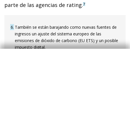
parte de las agencias de rating.
7
6
También se están barajando como nuevas fuentes de
ingresos un ajuste del sistema europeo de las
emisiones de dióxido de carbono (EU ETS) y un posible
impuesto digital.
7
Fitch y Moody’s valoran a la UE con la máxima nota
crediticia (AAA) mientras que S&P la sitúa un escalón
por debajo (AA), aunque con rating positivo desde julio
de 2020.
¿Quién compra esta deuda?