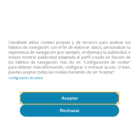
Ricard Murillo Gili
Etiquetas:
Cuentas públicas
Deuda pública
Euro
Gobernanza europea
Integración europea
Europa
CaixaBank utiliza cookies propias y de terceros para analizar tus
hábitos de navegación con el fin de elaborar datos, personalizar tu
NGEU
experiencia de navegación (por ejemplo, el idioma) y la publicidad, e
incluso mostrar publicidad adaptada al perfil creado en función de
tus hábitos de navegación. Haz clic en "Configuración de cookie"
para obtener más información, configurar o rechazar su uso. O bien,
puedes aceptar todas las cookies haciendo clic en “Aceptar”.
Configuración de cookie
1
Véase «Todo lo que siempre quiso saber sobre el Plan
Aceptar
de Recuperación europeo y nunca se atrevió a
preguntar» en el IM11/2020.
Rechazar
2
Las cantidades referidas al NGEU están siempre
expresadas en precios de 2018.
3
De hecho, se superaría en cerca de 8.000 millones.
4
Asumimos que los compromisos de los préstamos son