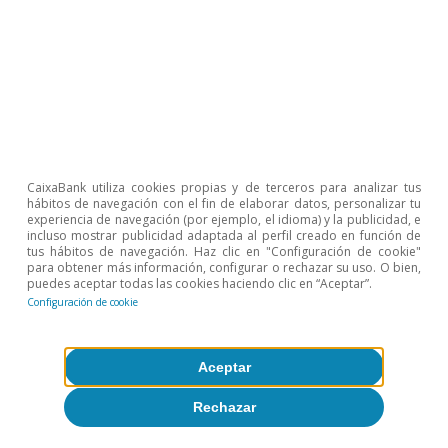
Working Paper 15118.
https://cepr.org/active/publications/discussion_papers/dp.php
dpno=15118.
2
Como referencia, entre febrero y abril, los afiliados que
perdieron el empleo más los afiliados que pasaron a estar en
ERTE representaban el 16,1% del total de afiliados.
3
Para un análisis más completo de la distribución del conjunto
de las rentas entre la población, en el artículo Real-Time
Inequality and the Welfare State in Motion: Evidence from
COVID-19 in Spain se puede encontrar la evolución de las
CaixaBank utiliza cookies propias y de terceros para analizar tus
hábitos de navegación con el fin de elaborar datos, personalizar tu
curvas de Lorenz.
experiencia de navegación (por ejemplo, el idioma) y la publicidad, e
4
En el Monitor de Desigualdad de CaixaBank Research,
incluso mostrar publicidad adaptada al perfil creado en función de
https://realtimeeconomics.caixabankresearch.com encontrar
tus hábitos de navegación. Haz clic en "Configuración de cookie"
para obtener más información, configurar o rechazar su uso. O bien,
otras métricas que también capturan la evolución de la
puedes aceptar todas las cookies haciendo clic en “Aceptar”.
desigualdad, como las ratios entre distintos percentiles de
Configuración de cookie
renta.
5
Dato corregido de efectos estacionales. Como referencia, la
diferencia entre el índice de Gini de EE. UU. y el de Suecia era
Aceptar
de 11 puntos antes de la pandemia.
Rechazar
Temas clave