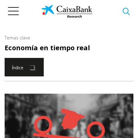
Pasar
al
contenido
principal
Temas clave
Economía en tiempo real
Índice