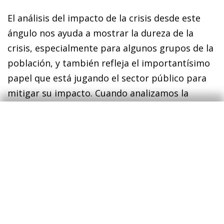
El análisis del impacto de la crisis desde este
ángulo nos ayuda a mostrar la dureza de la
crisis, especialmente para algunos grupos de la
población, y también refleja el importantísimo
papel que está jugando el sector público para
mitigar su impacto. Cuando analizamos la
evolución de la distribución del conjunto de los
ingresos incorporando las transferencias del
sector público, la reducción de la proporción de
las rentas que percibe el 50% de la población
con menores rentas es notorio, pero muy
inferior: pasa del 25% de febrero al 22% en
abril, y al 23% en agosto. Asimismo, la fracción
del conjunto de las rentas que perciben los