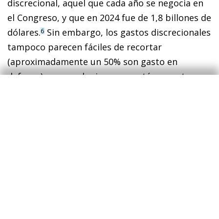
discrecional, aquel que cada año se negocia en
el Congreso, y que en 2024 fue de 1,8 billones de
dólares.
Sin embargo, los gastos discrecionales
6
tampoco parecen fáciles de recortar
(aproximadamente un 50% son gasto en
defensa) y, en cualquier caso, están en cotas
históricamente bajas y con perspectivas de
disminuir bajo las previsiones de continuidad de
la CBO. Y el tercero es el pago de intereses de la
deuda, y donde se concentra la gran parte del
deterioro. En 2024, los pagos de intereses
aumentaron hasta los 949.000 millones de
dólares, una cifra superior al gasto total en
defensa (826.000 millones) o en Medicare
(870.000 millones), y representó casi un 15% del