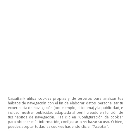
Etiquetas:
Cuentas públicas
Deuda pública
Estados Unidos
Geopolítica
1
Los años fiscales de EE. UU. van del 1 de octubre al 30
de septiembre.
2
La CBO es una agencia no partidista del Congreso
encargada de proporcionar análisis económicos y
presupuestarios.
3
Las proyecciones de la CBO se elaboran bajo el
supuesto de que, durante la próxima década, tanto los
CaixaBank utiliza cookies propias y de terceros para analizar tus
ingresos como los gastos siguen las tendencias
hábitos de navegación con el fin de elaborar datos, personalizar tu
experiencia de navegación (por ejemplo, el idioma) y la publicidad, e
marcadas por las políticas actuales y que la inflación y
incluso mostrar publicidad adaptada al perfil creado en función de
el crecimiento del PIB se sitúan, de media, en el 2,0% y
tus hábitos de navegación. Haz clic en "Configuración de cookie"
el 1,8%, respectivamente. Para más detalles, véase el
para obtener más información, configurar o rechazar su uso. O bien,
Focus «Déficit y deuda en ascenso: el futuro de las
puedes aceptar todas las cookies haciendo clic en “Aceptar”.
finanzas públicas de EE. UU.» en el IM09/2024.