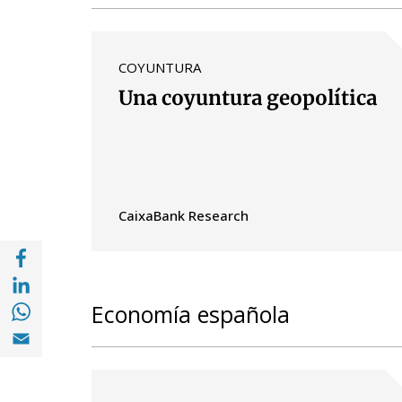
COYUNTURA
Una coyuntura geopolítica
CaixaBank Research
Compartir en Facebook (opens in a new wi
Compartir en with Linkedin (opens in a ne
Compartir en with Whatsapp (opens in a 
Economía española
Compartir en Email (opens in a new windo