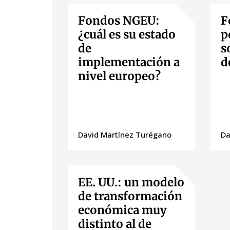
Fondos NGEU:
F
¿cuál es su estado
p
de
s
implementación a
d
nivel europeo?
David Martínez Turégano
Da
EE. UU.: un modelo
de transformación
económica muy
distinto al de