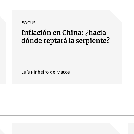
FOCUS
Inflación en China: ¿hacia
dónde reptará la serpiente?
Luís Pinheiro de Matos
ndow)
w window)
new window)
w)