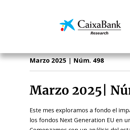
Pasar
al
contenido
Economía y mercado
principal
Informe Mensual
Marzo 2025
| Núm. 498
Marzo 2025
|
Nú
Este mes exploramos a fondo el imp
los fondos Next Generation EU en u
Comenzamos con un análisis del es