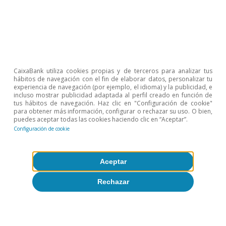
Isabela Lara White
CaixaBank utiliza cookies propias y de terceros para analizar tus
Luís Pinheiro de Matos
hábitos de navegación con el fin de elaborar datos, personalizar tu
experiencia de navegación (por ejemplo, el idioma) y la publicidad, e
incluso mostrar publicidad adaptada al perfil creado en función de
tus hábitos de navegación. Haz clic en "Configuración de cookie"
para obtener más información, configurar o rechazar su uso. O bien,
Estrategias diferenciadas
puedes aceptar todas las cookies haciendo clic en “Aceptar”.
Configuración de cookie
para gobernar la IA: ¿hacia la
cooperación o el conflicto?
Aceptar
Rechazar