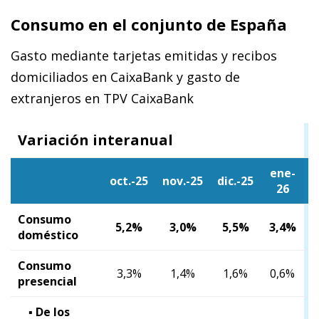
Consumo en el conjunto de España
Gasto mediante tarjetas emitidas y recibos
domiciliados en CaixaBank y gasto de
extranjeros en TPV CaixaBank
Variación interanual
ene-
oct.-25
nov.-25
dic.-25
26
Consumo
5,2%
3,0%
5,5%
3,4%
1
doméstico
Consumo
3,3%
1,4%
1,6%
0,6%
-
presencial
▪ De los