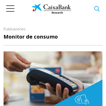
Pasar
al
contenido
principal
Publicaciones
Monitor de consumo