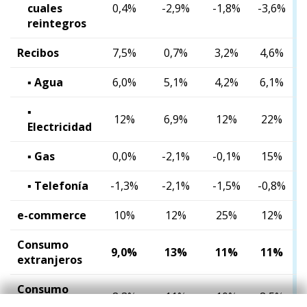
cuales
0,4%
-2,9%
-1,8%
-3,6%
-
reintegros
Recibos
7,5%
0,7%
3,2%
4,6%
▪ Agua
6,0%
5,1%
4,2%
6,1%
▪
12%
6,9%
12%
22%
Electricidad
▪ Gas
0,0%
-2,1%
-0,1%
15%
▪ Telefonía
-1,3%
-2,1%
-1,5%
-0,8%
-
e-commerce
10%
12%
25%
12%
Consumo
9,0%
13%
11%
11%
8
extranjeros
Consumo
8,3%
11%
10%
8,5%
presencial