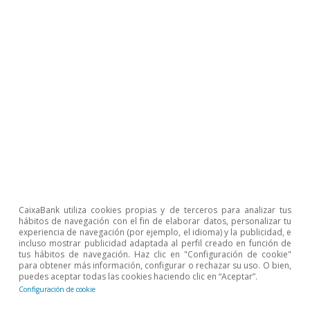
Ocio y hostelería
6,8%
4,9%
0,4%
3
▪ Cultura y
6,8%
4,8%
1,0%
6
espectáculos
▪ Restauración
7,0%
3,5%
-2,0%
1
▪ Hoteles
1,9%
4,7%
0,6%
-
▪ Agencias de
12%
18%
13%
1
viajes
Transporte y
4,5%
6,4%
2,5%
-
gasolineras
CaixaBank utiliza cookies propias y de terceros para analizar tus
hábitos de navegación con el fin de elaborar datos, personalizar tu
▪ Transporte
6,1%
8,5%
6,6%
1
experiencia de navegación (por ejemplo, el idioma) y la publicidad, e
incluso mostrar publicidad adaptada al perfil creado en función de
tus hábitos de navegación. Haz clic en "Configuración de cookie"
▪ Gasolineras
3,0%
4,4%
-1,0%
-
para obtener más información, configurar o rechazar su uso. O bien,
puedes aceptar todas las cookies haciendo clic en “Aceptar”.
Comercio minorista
2,5%
7,9%
1,4%
3
Configuración de cookie