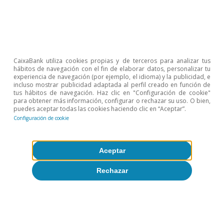
▪ Restauración
2,4%
3,2%
4,4%
2
▪ Hoteles
-2,3%
25%
-6,0%
1
▪ Agencias de
8,8%
4,7%
-6,3%
-4
viajes
CaixaBank utiliza cookies propias y de terceros para analizar tus
hábitos de navegación con el fin de elaborar datos, personalizar tu
TRANSPORTE Y
experiencia de navegación (por ejemplo, el idioma) y la publicidad, e
-0,2%
13%
8,4%
9
incluso mostrar publicidad adaptada al perfil creado en función de
GASOLINERAS
tus hábitos de navegación. Haz clic en "Configuración de cookie"
para obtener más información, configurar o rechazar su uso. O bien,
puedes aceptar todas las cookies haciendo clic en “Aceptar”.
▪ Transporte
3,7%
8,7%
3,3%
2
Configuración de cookie
▪ Gasolineras
-4,0%
18%
13%
1
Aceptar
COMERCIO
2,9%
8,0%
4,4%
0
MINORISTA
Rechazar
▪ Moda
-2,5%
6,5%
1,7%
-3
▪ Muebles y
4,0%
5,0%
5,4%
3
decoración