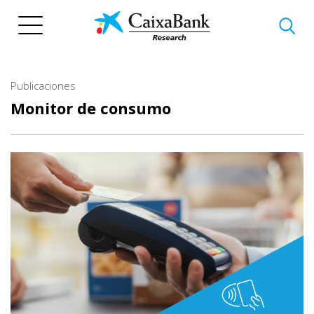
Pasar
al
contenido
principal
Publicaciones
Monitor de consumo