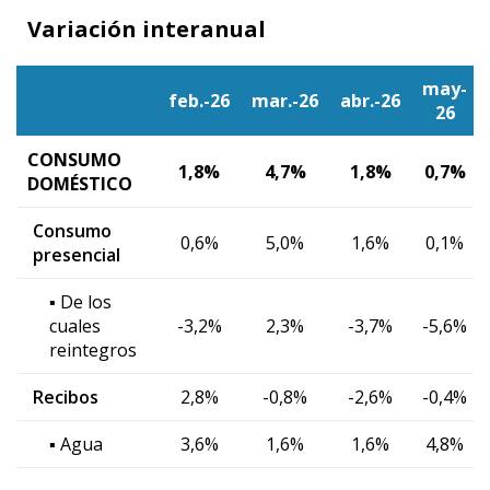
Variación interanual
may-
feb.-26
mar.-26
abr.-26
26
CONSUMO
1,8%
4,7%
1,8%
0,7%
DOMÉSTICO
Consumo
0,6%
5,0%
1,6%
0,1%
presencial
▪ De los
cuales
-3,2%
2,3%
-3,7%
-5,6%
reintegros
Recibos
2,8%
-0,8%
-2,6%
-0,4%
▪ Agua
3,6%
1,6%
1,6%
4,8%