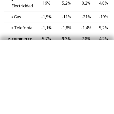
▪
16%
5,2%
0,2%
4,8%
Electricidad
▪ Gas
-1,5%
-11%
-21%
-19%
▪ Telefonía
-1,1%
-1,8%
-1,4%
5,2%
e-commerce
5,7%
9,3%
7,8%
4,2%
CONSUMO
12%
13%
10%
11%
EXTRANJEROS
Consumo
11%
12%
11%
12%
presencial
▪ De los
cuales
3,3%
7,5%
5,2%
8,3%
reintegros
e-commerce
15%
18%
7,4%
4,6%