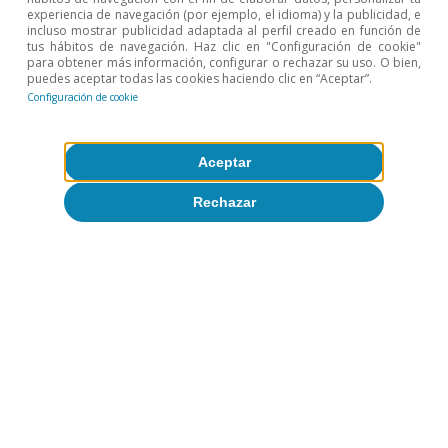
experiencia de navegación (por ejemplo, el idioma) y la publicidad, e
incluso mostrar publicidad adaptada al perfil creado en función de
tus hábitos de navegación. Haz clic en "Configuración de cookie"
para obtener más información, configurar o rechazar su uso. O bien,
puedes aceptar todas las cookies haciendo clic en “Aceptar”.
Configuración de cookie
Pódcast
La economía de la IA: de la carrera
Aceptar
global a la productividad
Rechazar
VV. AA.
22 mayo 2026