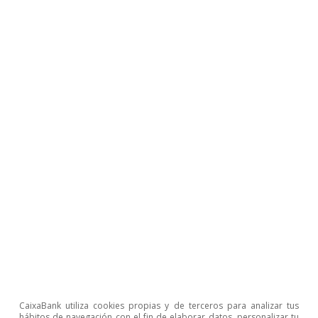
Pódcast
Después de Ormuz: nuevo escenario
económico 2026
VV. AA.
19 jun 2026
CaixaBank utiliza cookies propias y de terceros para analizar tus
hábitos de navegación con el fin de elaborar datos, personalizar tu