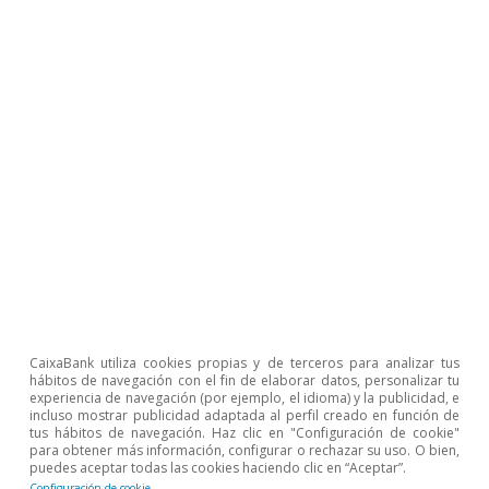
de los países con menor renta per cápita
. En el
caso de los jóvenes, por ejemplo, el aumento
del índice de Gini es del 45% antes de las
transferencias, y de un 22% una vez estas se
tienen en cuenta. Para las personas nacidas
fuera de España, en países con una renta per
cápita baja, el aumento del índice es superior al
30% tanto antes de tener en cuenta las
transferencias del sector público, como
después. Este resultado es en gran medida el
reflejo de un problema bien conocido del
CaixaBank utiliza cookies propias y de terceros para analizar tus
hábitos de navegación con el fin de elaborar datos, personalizar tu
mercado laboral de nuestro país: su dualidad.
experiencia de navegación (por ejemplo, el idioma) y la publicidad, e
incluso mostrar publicidad adaptada al perfil creado en función de
tus hábitos de navegación. Haz clic en "Configuración de cookie"
Es preocupante que los mayores aumentos de
para obtener más información, configurar o rechazar su uso. O bien,
puedes aceptar todas las cookies haciendo clic en “Aceptar”.
la desigualdad se observen en estos dos
Configuración de cookie