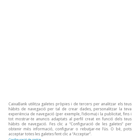
personas más jóvenes, y entre los
inmigrantes, sobre todo en los que provienen
de los países con menor renta per cápita
. En el
caso de los jóvenes, por ejemplo, el aumento
del índice de Gini es del 45% antes de las
transferencias, y de un 22% una vez estas se
tienen en cuenta. Para las personas nacidas
fuera de España, en países con una renta per
cápita baja, el aumento del índice es superior al
30% tanto antes de tener en cuenta las
transferencias del sector público, como
después. Este resultado es en gran medida el
CaixaBank utilitza galetes pròpies i de tercers per analitzar els teus
hàbits de navegació per tal de crear dades, personalitzar la teva
reflejo de un problema bien conocido del
experiència de navegació (per exemple, l’idioma) i la publicitat, fins i
tot mostrar-te anuncis adaptats al perfil creat en funció dels teus
mercado laboral de nuestro país: su dualidad.
hàbits de navegació. Fes clic a “Configuració de les galetes” per
obtenir més informació, configurar o rebutjar-ne l’ús. O bé, pots
acceptar totes les galetes fent clic a “Acceptar”.
Es preocupante que los mayores aumentos de
Configuració de cookie