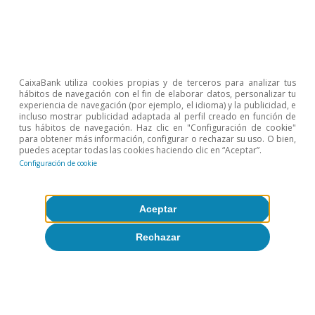
CaixaBank utiliza cookies propias y de terceros para analizar tus
hábitos de navegación con el fin de elaborar datos, personalizar tu
experiencia de navegación (por ejemplo, el idioma) y la publicidad, e
incluso mostrar publicidad adaptada al perfil creado en función de
tus hábitos de navegación. Haz clic en "Configuración de cookie"
para obtener más información, configurar o rechazar su uso. O bien,
Inflación
puedes aceptar todas las cookies haciendo clic en “Aceptar”.
Inflación europea: radiografía tras el
Configuración de cookie
shock de Oriente Próximo
Aceptar
CaixaBank Research
8 jul 2026
Rechazar