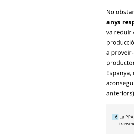
No obstan
anys res
va reduir 
producció
a proveir
productor 
Espanya, q
aconsegui
anteriors)
16
La PPA 
transme