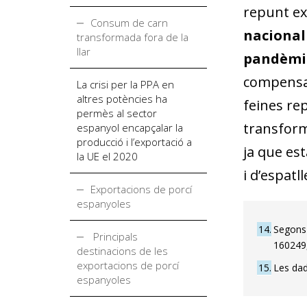
repunt exc
Consum de carn
naciona
transformada fora de la
llar
pandèmi
compensar
La crisi per la PPA en
altres potències ha
feines re
permès al sector
transforma
espanyol encapçalar la
producció i l’exportació a
ja que est
la UE el 2020
i d’espatl
Exportacions de porcí
espanyoles
14
Segons 
Principals
160249,
destinacions de les
exportacions de porcí
15
Les dad
espanyoles