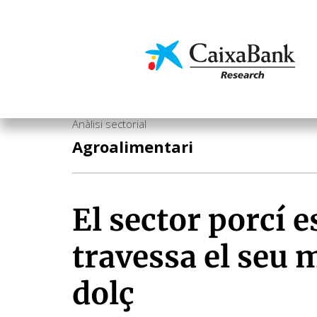
Vés
al
contingut
Economia i mercats
Anàlisi sectorial
Agroalimentari
El sector porcí 
travessa el seu
dolç