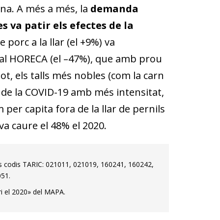
ina. A més a més, la
demanda
 va patir els efectes de la
porc a la llar (el +9%) va
nal HORECA (el –47%), que amb prou
 tot, els talls més nobles (com la carn
s de la COVID-19 amb més intensitat,
 per capita fora de la llar de pernils
va caure el 48% el 2020.
s codis TARIC: 021011, 021019, 160241, 160242,
51.
i el 2020» del MAPA.