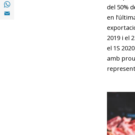
Compartir a with Whatsapp (opens in a ne
del 50% de
Compartir a Email (opens in a new window)
en l’últim
exportacio
2019 i el
el 1S 2020
amb prou 
represent