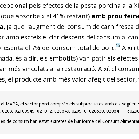
epcional pels efectes de la pesta porcina a la X
l
(que absorbeix el 41% restant)
amb prou feines
a
, ja que l’augment del consum de carn fresca de 
 amb escreix el clar descens del consum al ca
15
presenta el 7% del consum total de porc.
Així i
da, és a dir, els embotits) van patir els efecte
an més vinculats a la restauració. Així, el consum
les, el producte amb més valor afegit del sector, 
el MAPA, el sector porcí comprèn els subproductes amb els següent
 0203, 02109949, 021012, 020649, 020910, 020630, 020641 i 160290
es de consum han estat extretes de l’«Informe del Consum Alimentar