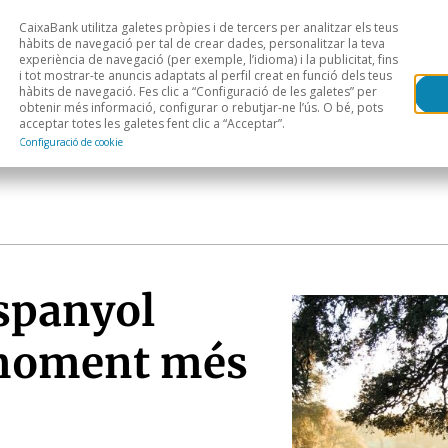
CaixaBank utilitza galetes pròpies i de tercers per analitzar els teus
Head
H
hàbits de navegació per tal de crear dades, personalitzar la teva
experiència de navegació (per exemple, l’idioma) i la publicitat, fins
i tot mostrar-te anuncis adaptats al perfil creat en funció dels teus
Anàlisi sectorial
Àrees geogràfiques
Public
hàbits de navegació. Fes clic a “Configuració de les galetes” per
obtenir més informació, configurar o rebutjar-ne l’ús. O bé, pots
acceptar totes les galetes fent clic a “Acceptar”.
Configuració de cookie
espanyol
 moment més