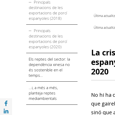
Principals
destinacions de les
exportacions de porcí
Última actualit
espanyoles (2018)
Última actualit
Principals
destinacions de les
exportacions de porcí
espanyoles (2020)
La cri
Els reptes del sector: la
espany
dependència xinesa no
2020
és sostenible en el
temps…
...i, a més a més,
planteja reptes
No hi ha d
mediambientals
Compartir a Facebook (opens in a new win
que gaire
Compartir a with Linkedin (opens in a new
sinó que a