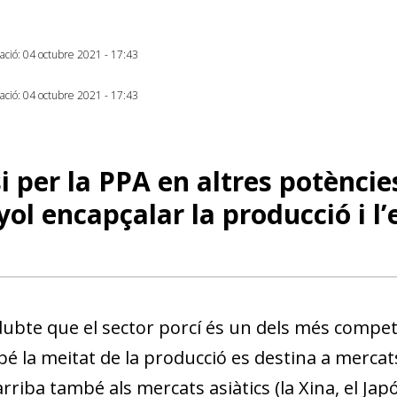
zació: 04 octubre 2021 - 17:43
zació: 04 octubre 2021 - 17:43
si per la PPA en altres potènci
ol encapçalar la producció i l’
ubte que el sector porcí és un dels més competit
dow)
bé la meitat de la producció es destina a mercat
 window)
rriba també als mercats asiàtics (la Xina, el Ja