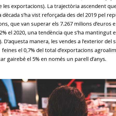
w window)
 les exportacions). La trajectòria ascendent que
a dècada s’ha vist reforçada des del 2019 pel rep
ns, que van superar els 7.267 milions d’euros el
 22% el 2020, una tendència que s’ha mantingut e
). D’aquesta manera, les vendes a l’exterior del
feines el 0,7% del total d’exportacions agroali
ar gairebé el 5% en només un parell d’anys.