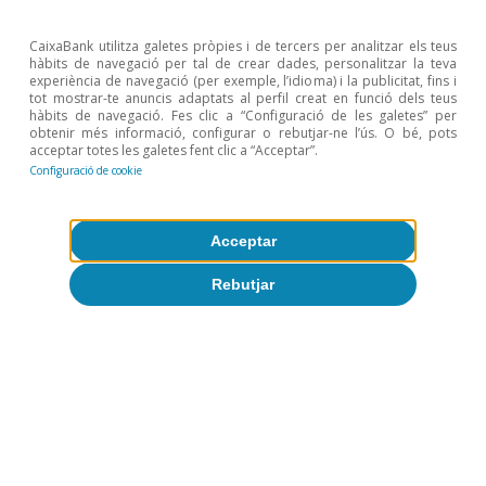
CaixaBank utilitza galetes pròpies i de tercers per analitzar els teus
Tiago Belejo Correia
hàbits de navegació per tal de crear dades, personalitzar la teva
experiència de navegació (per exemple, l’idioma) i la publicitat, fins i
tot mostrar-te anuncis adaptats al perfil creat en funció dels teus
Etiquetes:
Portugal
Turisme
hàbits de navegació. Fes clic a “Configuració de les galetes” per
obtenir més informació, configurar o rebutjar-ne l’ús. O bé, pots
acceptar totes les galetes fent clic a “Acceptar”.
Configuració de cookie
Acceptar
1
Compound Annual Growth Rate.
Rebutjar
2
Dades de la World Tourism Organization (World
Tourism Barometer, vol. 19, núm. 5, setembre del
2021).
3
World Tourism Organization.
4
Dades del World Economic Forum (The Travel &
Tourism Competitiveness Report 2019).