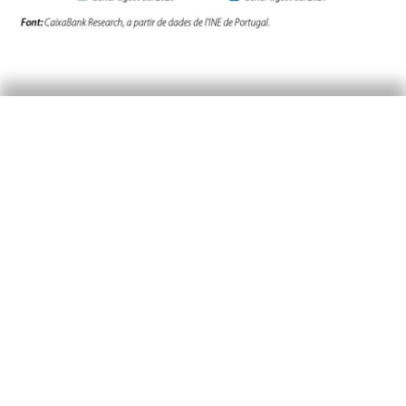
Si, pel que sembla, el turisme intern segueix un
camí consolidat de recuperació, què podem
esperar del turisme de no residents? L’enquesta
realitzada a un panell d’especialistes al
setembre per la WTO
destaca clarament la
3
vacunació ràpida i generalitzada contra la
COVID-19 com el principal factor que pot
contribuir a la recuperació del turisme
internacional (vegeu el quart gràfic). En aquesta
matèria, Portugal ha vingut destacant com un
dels països del món amb un percentatge més
elevat de població vacunada. Cal recordar que la