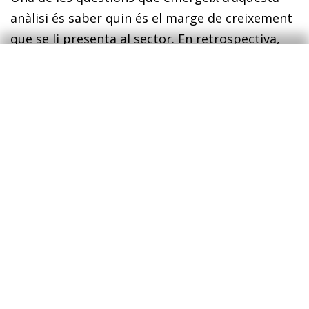
anàlisi és saber quin és el marge de creixement
que se li presenta al sector. En retrospectiva,
abans de la pandèmia, aquest sector portava 20
anys sense guanyar pes dins el mercat de
l’allotjament. Com ho mostrem al gràfic
següent, entre el 2001 i el 2019, absorbia entre
el 8,2% i el 8,8% de la demanda total. Amb
l’esclat de la pandèmia, aquesta quota de
mercat es va incrementar fins al 15,0% el 2020,
gràcies al fet que, ràpidament, va ser capaç de
recuperar cotes de demanda domèstica similars
a les del 2019. En els anys posteriors, a causa de
la recuperació de la demanda turística a la resta
del mercat de l’allotjament, s’observa una
normalització de les quotes de mercat del