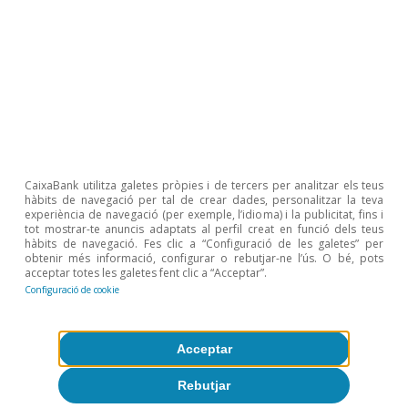
creixement molt
elevades
CaixaBank utilitza galetes pròpies i de tercers per analitzar els teus
hàbits de navegació per tal de crear dades, personalitzar la teva
experiència de navegació (per exemple, l’idioma) i la publicitat, fins i
tot mostrar-te anuncis adaptats al perfil creat en funció dels teus
hàbits de navegació. Fes clic a “Configuració de les galetes” per
obtenir més informació, configurar o rebutjar-ne l’ús. O bé, pots
acceptar totes les galetes fent clic a “Acceptar”.
Configuració de cookie
Acceptar
Rebutjar