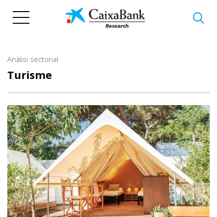
Vés
al
contingut
Anàlisi sectorial
Turisme