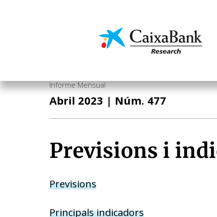
Vés
al
contingut
Economia i mercats
Informe Mensual
Abril 2023
| Núm. 477
Previsions i ind
Previsions
Principals indicadors