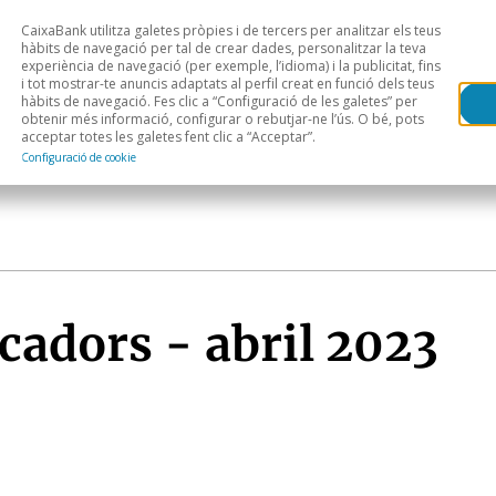
CaixaBank utilitza galetes pròpies i de tercers per analitzar els teus
Head
H
hàbits de navegació per tal de crear dades, personalitzar la teva
experiència de navegació (per exemple, l’idioma) i la publicitat, fins
i tot mostrar-te anuncis adaptats al perfil creat en funció dels teus
Anàlisi sectorial
Àrees geogràfiques
Public
hàbits de navegació. Fes clic a “Configuració de les galetes” per
obtenir més informació, configurar o rebutjar-ne l’ús. O bé, pots
acceptar totes les galetes fent clic a “Acceptar”.
Configuració de cookie
icadors - abril 2023