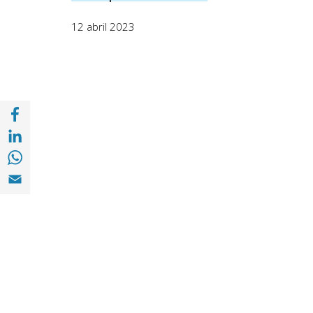
12 abril 2023
Compartir a Facebook (opens in a new win
Compartir a with Linkedin (opens in a new
Compartir a with Whatsapp (opens in a ne
Compartir a Email (opens in a new window)