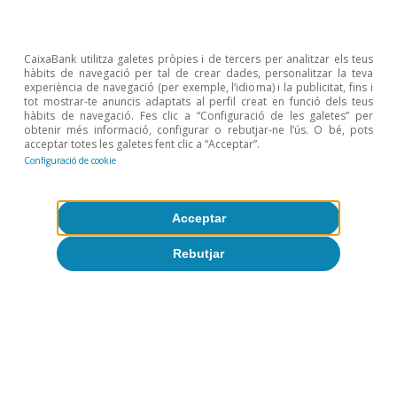
1
A partir de l’enquesta de comerç internacional de
serveis (ECIS) de l’INE, un qüestionari digital realitzat a
les empreses i a les institucions de diferents sectors de
CaixaBank utilitza galetes pròpies i de tercers per analitzar els teus
serveis no turístics sobre les seves
hàbits de navegació per tal de crear dades, personalitzar la teva
experiència de navegació (per exemple, l’idioma) i la publicitat, fins i
exportacions/ingressos i importacions/pagaments
tot mostrar-te anuncis adaptats al perfil creat en funció dels teus
realitzats. Les dades són trimestrals i estan disponibles
hàbits de navegació. Fes clic a “Configuració de les galetes” per
des del 1T 2014 fins al 4T 2022.
obtenir més informació, configurar o rebutjar-ne l’ús. O bé, pots
acceptar totes les galetes fent clic a “Acceptar”.
2
Els serveis empresarials es componen de les següents
Configuració de cookie
activitats: els serveis relacionats amb el comerç, el
lloguer, la transformació i la reparació de béns, els
serveis professionals i de consultoria en administració
d’empreses, els serveis d’R+D i els serveis tècnics
Acceptar
d’arquitectura, enginyeria i científics.
Rebutjar
Articles relacionats