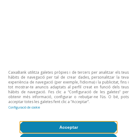
Sobre CaixaBank Research
Treballa amb nosaltres
Equip
CaixaBank utilitza galetes pròpies i de tercers per analitzar els teus
hàbits de navegació per tal de crear dades, personalitzar la teva
experiència de navegació (per exemple, l’idioma) i la publicitat, fins i
Contacte
tot mostrar-te anuncis adaptats al perfil creat en funció dels teus
hàbits de navegació. Fes clic a “Configuració de les galetes” per
obtenir més informació, configurar o rebutjar-ne l’ús. O bé, pots
(opens in a new window)
CaixaBank
acceptar totes les galetes fent clic a “Acceptar”.
Configuració de cookie
(opens in a new window)
Cookies
Acceptar