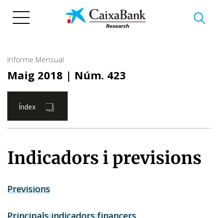
Vés
al
contingut
Informe Mensual
Maig 2018
| Núm. 423
Índex
Indicadors i previsions
Previsions
Principals indicadors financers