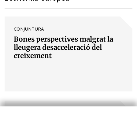
CONJUNTURA
Bones perspectives malgrat la
lleugera desacceleració del
creixement
FOCUS
El llarg camí cap a un actiu segur
europeu