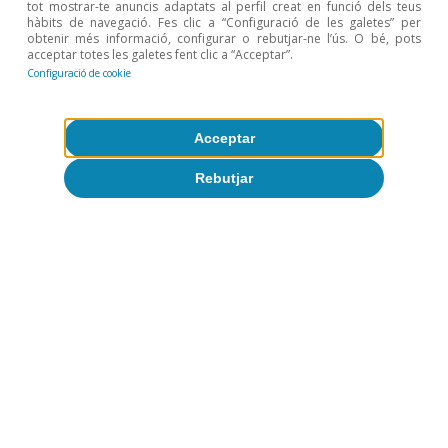
tot mostrar-te anuncis adaptats al perfil creat en funció dels teus
i futur
hàbits de navegació. Fes clic a “Configuració de les galetes” per
obtenir més informació, configurar o rebutjar-ne l’ús. O bé, pots
acceptar totes les galetes fent clic a “Acceptar”.
Configuració de cookie
Acceptar
Focus
Rebutjar
Del bescanvi a la
criptomoneda: una breu
història de l’intercanvi
Cristina Farras
Adrià Morron Salmeron