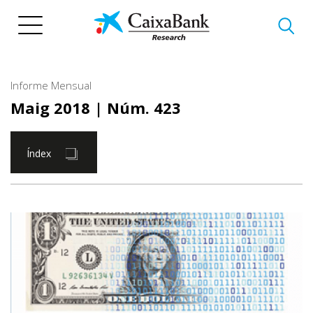
Vés
al
contingut
Informe Mensual
Maig 2018
| Núm. 423
Índex