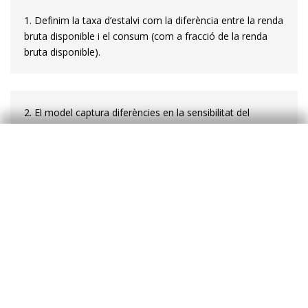
1. Definim la taxa d’estalvi com la diferència entre la renda
bruta disponible i el consum (com a fracció de la renda
bruta disponible).
2. El model captura diferències en la sensibilitat del
consum enfront de variacions en els factors comentats.
Així, segons el model, el consum mostra una major
sensibilitat a canvis en el creixement de l’ocupació que en
el creixement dels salaris, els preus de l’habitatge o els
tipus d’interès. Per a més detalls, vegeu
«L’any vinent,
quant gastarem?»
, en l’IM11/2018.
3. Les últimes dades de l’enquesta trimestral del cost
laboral publicada per l’INE mostren que el cost laboral per
hora efectiva va créixer l’1,4% el 2018, enfront del 0,0%