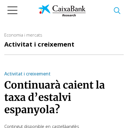
Vés
al
contingut
Economia i mercats
Activitat i creixement
Activitat i creixement
Continuarà caient la
taxa d’estalvi
espanyola?
Contingut disponible en
castellà
anglès