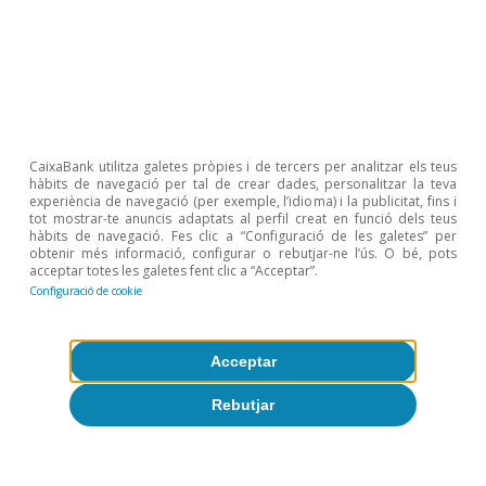
Articles relacionats
CaixaBank utilitza galetes pròpies i de tercers per analitzar els teus
hàbits de navegació per tal de crear dades, personalitzar la teva
experiència de navegació (per exemple, l’idioma) i la publicitat, fins i
tot mostrar-te anuncis adaptats al perfil creat en funció dels teus
hàbits de navegació. Fes clic a “Configuració de les galetes” per
obtenir més informació, configurar o rebutjar-ne l’ús. O bé, pots
acceptar totes les galetes fent clic a “Acceptar”.
Configuració de cookie
Acceptar
Rebutjar