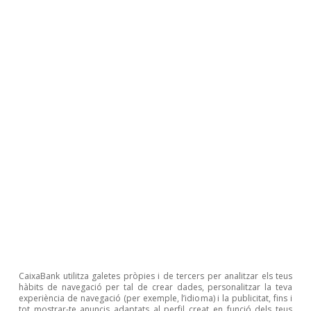
(perd 1,6 punts de PIB) s’afegeix una caiguda notable
de l’estalvi (–3,6 punts).
2
Mecanisme de supervisió per prevenir i per corregir els
desequilibris macroeconòmics potencialment perillosos
que puguin afectar de forma negativa l’estabilitat
econòmica als països de la UE.
3
Fonamentalment préstecs,
repos
i dipòsits.
4
Accions i altres formes de participació, beneficis
reinvertits, inver­sions en immobles i finançament entre
empreses relacionades.
5
Llars, empreses i institucions financeres no monetàries
(IFNM), que inclouen, entre d’altres, empreses
d’assegurances i fons de pensions.
6
Entitats de crèdit, fons del mercat monetari, entitats de
diners electrònics i establiments financers de crèdit.
Temes clau
CaixaBank utilitza galetes pròpies i de tercers per analitzar els teus
hàbits de navegació per tal de crear dades, personalitzar la teva
experiència de navegació (per exemple, l’idioma) i la publicitat, fins i
tot mostrar-te anuncis adaptats al perfil creat en funció dels teus