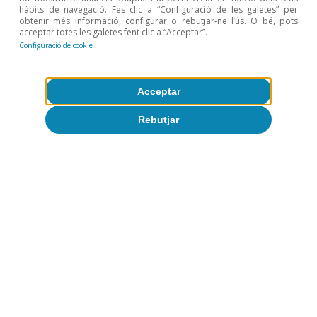
hàbits de navegació. Fes clic a “Configuració de les galetes” per
obtenir més informació, configurar o rebutjar-ne l’ús. O bé, pots
acceptar totes les galetes fent clic a “Acceptar”.
Configuració de cookie
Acceptar
Rebutjar
Fonaments del creixement a
Espanya
Tot sobre Temes clau