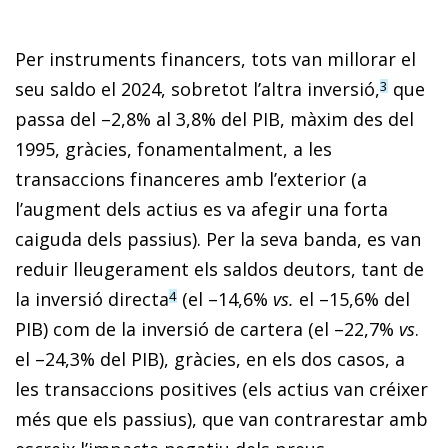
Per instruments financers, tots van millorar el
seu saldo el 2024, sobretot l’altra inversió,
que
3
passa del –2,8% al 3,8% del PIB, màxim des del
1995, gràcies, fonamentalment, a les
transaccions financeres amb l’exterior (a
l’augment dels actius es va afegir una forta
caiguda dels passius). Per la seva banda, es van
reduir lleugerament els saldos deutors, tant de
la inversió directa
(el –14,6%
vs.
el –15,6% del
4
PIB) com de la inversió de cartera (el –22,7%
vs
.
el –24,3% del PIB), gràcies, en els dos casos, a
les transaccions positives (els actius van créixer
més que els passius), que van contrarestar amb