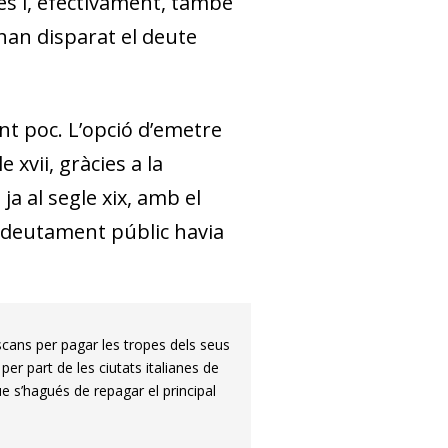
es i, efectivament, també
han disparat el deute
nt poc. L’opció d’emetre
 xvii, gràcies a la
a al segle xix, amb el
endeutament públic havia
scans per pagar les tropes dels seus
er part de les ciutats italianes de
e s’hagués de repagar el principal