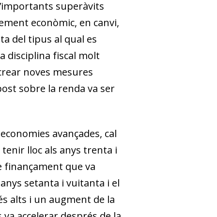
d’importants superàvits
ixement econòmic, en canvi,
ta del tipus al qual es
 disciplina fiscal molt
an crear noves mesures
post sobre la renda va ser
 economies avançades, cal
enir lloc als anys trenta i
de finançament que va
nys setanta i vuitanta i el
és alts i un augment de la
 va accelerar després de la