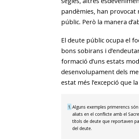
segles, altres esdevenimen
pandèmies, han provocat ne
públic. Però la manera d’a
El deute públic ocupa el f
bons sobirans i d’endeutar-
formació d’uns estats mode
desenvolupament dels merca
estat més l’excepció que l
1
Alguns exemples primerencs són e
aliats en el conflicte amb el Sac
títols de deute que reportaven pa
del deute.