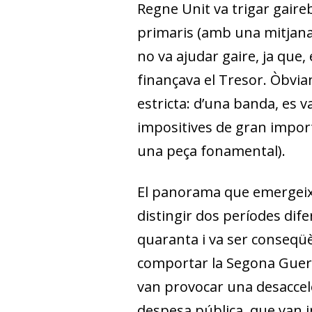
Regne Unit va trigar gaire
primaris (amb una mitjana d
no va ajudar gaire, ja que, 
finançava el Tresor. Òbvia
estricta: d’una banda, es v
impositives de gran importà
una peça fonamental).
El panorama que emergeix 
distingir dos períodes dife
quaranta i va ser conseqüè
comportar la Segona Guerra 
van provocar una desaccele
despesa pública, que van i