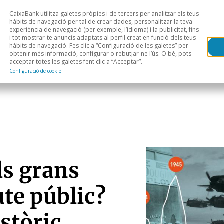
CaixaBank utilitza galetes pròpies i de tercers per analitzar els teus
Head
H
hàbits de navegació per tal de crear dades, personalitzar la teva
experiència de navegació (per exemple, l’idioma) i la publicitat, fins
i tot mostrar-te anuncis adaptats al perfil creat en funció dels teus
Anàlisi sectorial
Àrees geogràfiques
Public
hàbits de navegació. Fes clic a “Configuració de les galetes” per
obtenir més informació, configurar o rebutjar-ne l’ús. O bé, pots
acceptar totes les galetes fent clic a “Acceptar”.
Configuració de cookie
ls grans
te públic?
stòric