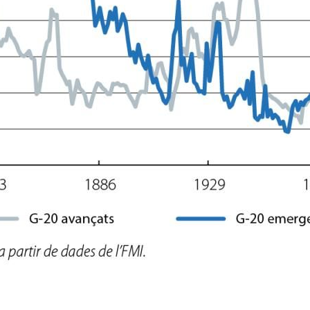
dow)
 window)