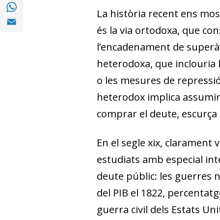
Compartir a with Whatsapp (opens in a ne
La història recent ens mo
Compartir a Email (opens in a new window)
és la via ortodoxa, que con
l’encadenament de superàvi
heterodoxa, que inclouria l
o les mesures de repressió
heterodox implica assumir 
comprar el deute, escurça l
En el segle xix, clarament 
estudiats amb especial int
deute públic: les guerres 
del PIB el 1822, percentatg
guerra civil dels Estats Uni