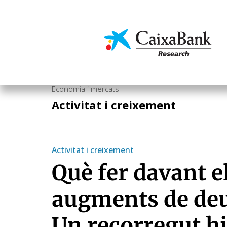
Vés
al
contingut
Economia i mercats
Economia i mercats
Activitat i creixement
Activitat i creixement
Què fer davant e
augments de deu
Un recorregut hi