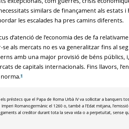
ts excepcionals, com guerres, crisis econòmiqu
cessitats similars de finançament als estats i 
bordar les escalades ha pres camins diferents.
ocus d’atenció de l’economia des de fa relativame
se als mercats no es va generalitzar fins al segle
rns amb una major provisió de béns públics, i, j
ts de capitals internacionals. Fins llavors, l’
a norma.
1
ls préstecs que el Papa de Roma Urbà IV va sol·licitar a banquers to
re Imperi Romanogermànic el 1260 o, també a l’Edat mitjana, l’emissió p
gaments al creditor durant tota la seva vida o a perpetuïtat, sense qu