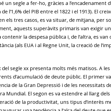
bé un segle a fer-ho, gràcies a l’encadenament 
e l’1,6% del PIB entre el 1822 i el 1913). El cre
en els tres casos, es va situar, de mitjana, per so
ment, aquests superàvits primaris van exigir una
a contenir la despesa pública i, de l’altra, es v
ncia (als EUA i al Regne Unit, la creació de l’im
del segle xx presenta molts més matisos. A les
rents d’acumulació de deute públic. El primer va t
ncia de la Gran Depressió i de les necessitats 
Mundial. El segon es va estendre al llarg dels a
ració de la productivitat, uns tipus d’interès m
naugurar una tendència a l’alça del deute que es