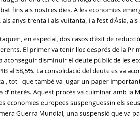
ibat fins als nostres dies. A les economies emerg
als anys trenta i als vuitanta, i a l’est d’Àsia, al
taquen, en especial, dos casos d’èxit de reducció
ents. El primer va tenir lloc després de la Pr
s va aconseguir disminuir el deute públic de les
 PIB al 58,5%. La consolidació del deute es va ac
scal, tot i que també va jugar un paper important
axa d’interès. Aquest procés va culminar amb la 
 les economies europees suspenguessin els seu
imera Guerra Mundial, una suspensió que va pass