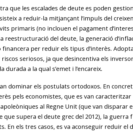
w window)
stra que les escalades de deute es poden gesti
sisteix a reduir-la mitjançant l’impuls del creix
ts primaris (no inclouen el pagament d’interess
a reestructuració del deute, la generació d’infla
 financera per reduir els tipus d’interès. Ado
riscos seriosos, ja que desincentiva els inverso
a durada a la qual s’emet i l’encareix.
van dominar els postulats ortodoxos. En concret,
erès pels economistes, que es van caracteritza
napoleòniques al Regne Unit (que van disparar el
e que supera el deute grec del 2012), la guerra 
ts. En els tres casos, es va aconseguir reduir el 