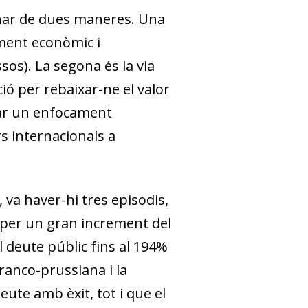
onar de dues maneres. Una
ement econòmic i
os). La segona és la via
ció per rebaixar-ne el valor
ptar un enfocament
rs internacionals a
 va haver-hi tres episodis,
r per un gran increment del
 deute públic fins al 194%
franco-prussiana i la
deute amb èxit, tot i que el