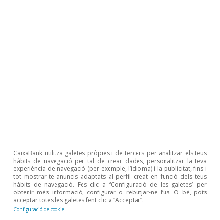
es clau
Temes
CaixaBank utilitza galetes pròpies i de tercers per analitzar els teus
hàbits de navegació per tal de crear dades, personalitzar la teva
experiència de navegació (per exemple, l’idioma) i la publicitat, fins i
tot mostrar-te anuncis adaptats al perfil creat en funció dels teus
hàbits de navegació. Fes clic a “Configuració de les galetes” per
obtenir més informació, configurar o rebutjar-ne l’ús. O bé, pots
acceptar totes les galetes fent clic a “Acceptar”.
omia en temps real
Pressio
Configuració de cookie